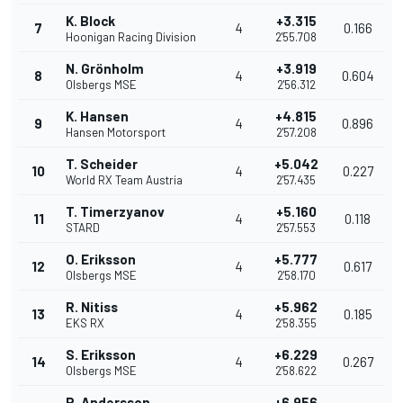
K. Block
+3.315
7
4
0.166
Hoonigan Racing Division
2'55.708
N. Grönholm
+3.919
8
4
0.604
Olsbergs MSE
2'56.312
K. Hansen
+4.815
9
4
0.896
Hansen Motorsport
2'57.208
T. Scheider
+5.042
10
4
0.227
World RX Team Austria
2'57.435
T. Timerzyanov
+5.160
11
4
0.118
STARD
2'57.553
O. Eriksson
+5.777
12
4
0.617
Olsbergs MSE
2'58.170
R. Nitiss
+5.962
13
4
0.185
EKS RX
2'58.355
S. Eriksson
+6.229
14
4
0.267
Olsbergs MSE
2'58.622
P. Andersson
+6.956