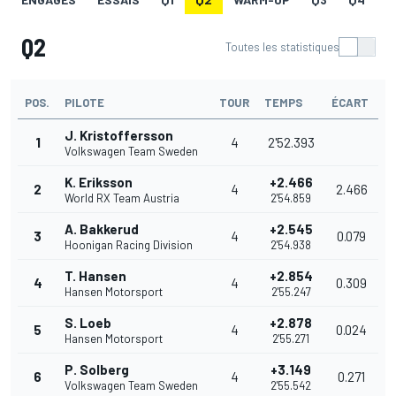
Q2
Toutes les statistiques
POS.
PILOTE
TOUR
TEMPS
ÉCART
J. Kristoffersson
1
4
2'52.393
Volkswagen Team Sweden
K. Eriksson
+2.466
2
4
2.466
World RX Team Austria
2'54.859
A. Bakkerud
+2.545
3
4
0.079
Hoonigan Racing Division
2'54.938
T. Hansen
+2.854
4
4
0.309
Hansen Motorsport
2'55.247
S. Loeb
+2.878
5
4
0.024
Hansen Motorsport
2'55.271
P. Solberg
+3.149
6
4
0.271
Volkswagen Team Sweden
2'55.542