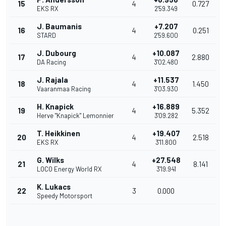
15
4
0.727
EKS RX
2'59.349
J. Baumanis
+7.207
16
4
0.251
STARD
2'59.600
J. Dubourg
+10.087
17
4
2.880
DA Racing
3'02.480
J. Rajala
+11.537
18
4
1.450
Vaaranmaa Racing
3'03.930
H. Knapick
+16.889
19
4
5.352
Herve "Knapick" Lemonnier
3'09.282
T. Heikkinen
+19.407
20
4
2.518
EKS RX
3'11.800
G. Wilks
+27.548
21
4
8.141
LOCO Energy World RX
3'19.941
K. Lukacs
22
3
0.000
Speedy Motorsport