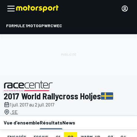
FORMULE 1
MOTOGP
WRC
WEC
2017 World Rallycross Holjes
présenté par
1 juil. 2017 au 2 juil. 2017
, SE
Vue d'ensemble
Résultats
News
ENGAGÉS
ESSAIS
Q1
Q2
WARM-UP
Q3
Q4
I