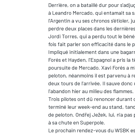
Derrière, on a bataillé dur pour s'adj
à Leandro Mercado, qui entamait sa sa
l'Argentin a vu ses chronos s'étioler, 
perdre deux places dans les dernière
Jordi Torres, qui a perdu tout le béné
fois fait parler son efficacité dans le
Impliqué initialement dans une bagarr
Forés et Hayden, l'Espagnol a pris la 
poursuite de Mercado. Xavi Forés a m
peloton, néanmoins il est parvenu à r
deux tours de l'arrivée. Il sauve donc
l'abandon hier au milieu des flammes
.
Trois pilotes ont dû renoncer durant
terminé leur week-end au stand, tandi
de peloton. Ondřej Ježek, lui, n'a pas
à sa chute en Superpole.
Le prochain rendez-vous du WSBK est 