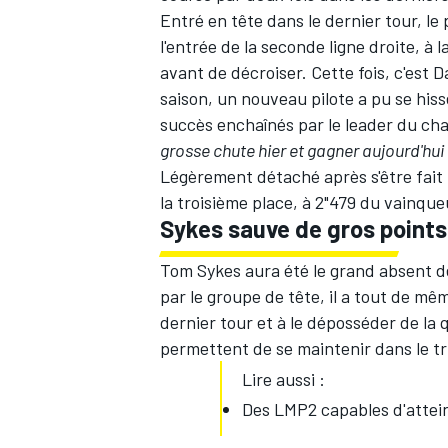
Entré en tête dans le dernier tour, le
l'entrée de la seconde ligne droite, à 
avant de décroiser. Cette fois, c'est D
saison, un nouveau pilote a pu se his
succès enchaînés par le leader du c
AUTRES CHAMPIONNATS
grosse chute hier et gagner aujourd'hui 
Légèrement détaché après s'être fait 
la troisième place, à 2"479 du vainque
Sykes sauve de gros points
Tom Sykes aura été le grand absent 
par le groupe de tête, il a tout de mê
dernier tour et à le déposséder de la 
permettent de se maintenir dans le t
Lire aussi :
Des LMP2 capables d'attei