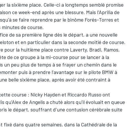
uger la sixième place. Celle-ci a longtemps semblé promise
ison ce week-end après une blessure. Mais l'Aprilia de
jusqu'à se faire reprendre par le binôme Forés-Torres et
s minutes de course.
fice de sa première ligne dès le départ, a une nouvelle
 peloton et en particulier dans la seconde moitié de course.
e pour la huitième place contre Laverty, Bradl, Ramos,
tête de ce groupe à la mi-course pour se lancer à la
is un peu plus de temps à se frayer un chemin dans le
emonter puis à prendre l'avantage sur le pilote BMW à
 une belle sixième place, après
avoir été contraint à
 cette course : Nicky Hayden et Riccardo Russo ont
s qu'Alex de Angelis a chuté alors qu'il évoluait en queue
 pris le départ, souffrant d'une contusion cérébrale suite
fixé dans quatre semaines, dans la Cathédrale de la