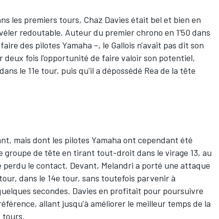
dans les premiers tours, Chaz Davies était bel et bien en
évéler redoutable. Auteur du premier chrono en 1'50 dans
éfaire des pilotes Yamaha –, le Gallois n'avait pas dit son
r deux fois l'opportunité de faire valoir son potentiel,
 dans le 11e tour, puis qu'il a dépossédé Rea de la tête
n
isant, mais dont les pilotes Yamaha ont cependant été
 groupe de tête en tirant tout-droit dans le virage 13, au
te perdu le contact. Devant, Melandri a porté une attaque
etour, dans le 14e tour, sans toutefois parvenir à
quelques secondes. Davies en profitait pour poursuivre
éférence, allant jusqu'à améliorer le meilleur temps de la
 tours.