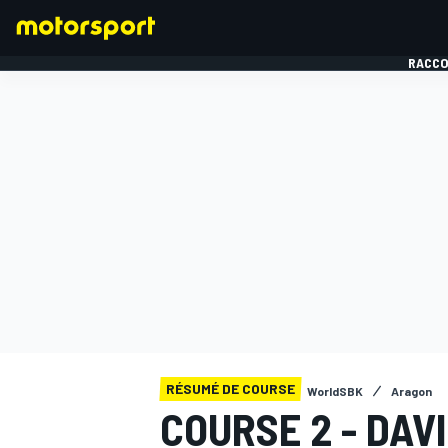
RACCO
FORMULE 1
RÉSUMÉ DE COURSE
WorldSBK
Aragon
COURSE 2 - DAV