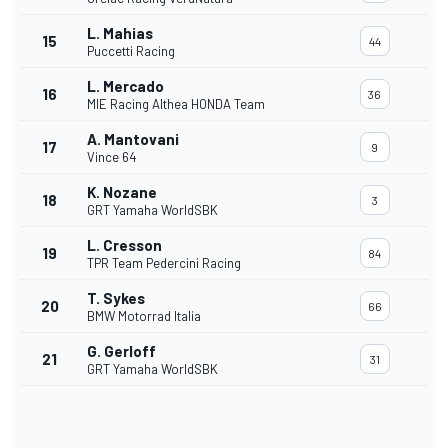
L. Mahias
15
44
Puccetti Racing
L. Mercado
16
36
MIE Racing Althea HONDA Team
A. Mantovani
17
9
Vince 64
K. Nozane
18
3
GRT Yamaha WorldSBK
L. Cresson
19
84
TPR Team Pedercini Racing
T. Sykes
20
66
BMW Motorrad Italia
G. Gerloff
21
31
GRT Yamaha WorldSBK