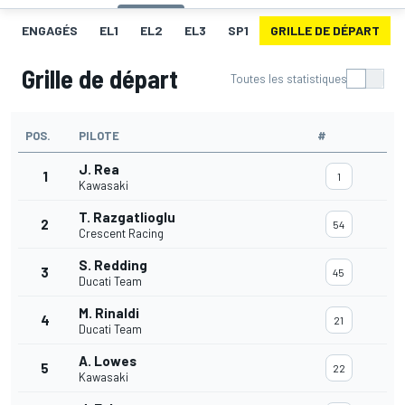
ENGAGÉS
EL1
EL2
EL3
SP1
GRILLE DE DÉPART
Grille de départ
Toutes les statistiques
POS.
PILOTE
#
J. Rea
1
1
Kawasaki
T. Razgatlioglu
2
54
Crescent Racing
S. Redding
3
45
Ducati Team
M. Rinaldi
4
21
Ducati Team
A. Lowes
5
22
Kawasaki