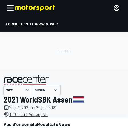
FORMULE 1
MOTOGP
WRC
WEC
ASSEN
présenté par
2021 WorldSBK Assen
23 juil. 2021 au 25 juil. 2021
TT Circuit Assen, NL
Vue d'ensemble
Résultats
News