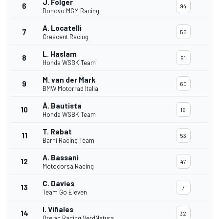
J. Folger
6
94
Bonovo MGM Racing
A. Locatelli
7
55
Crescent Racing
L. Haslam
8
91
Honda WSBK Team
M. van der Mark
9
60
BMW Motorrad Italia
Á. Bautista
10
19
Honda WSBK Team
T. Rabat
11
53
Barni Racing Team
A. Bassani
12
47
Motocorsa Racing
C. Davies
13
7
Team Go Eleven
I. Viñales
14
32
Orelac Racing VerdNatura