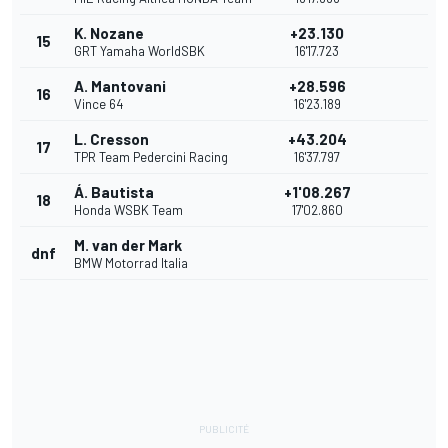
K. Nozane
+23.130
15
GRT Yamaha WorldSBK
16'17.723
A. Mantovani
+28.596
16
Vince 64
16'23.189
L. Cresson
+43.204
17
TPR Team Pedercini Racing
16'37.797
Á. Bautista
+1'08.267
18
Honda WSBK Team
17'02.860
M. van der Mark
dnf
BMW Motorrad Italia