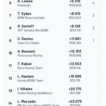
A. Lowes
+5.215
6
4
Kawasaki
15'59.808
T. Sykes
+8.010
7
3
BMW Motorrad Italia
16'02.603
G. Gerloff
+9.126
8
2
GRT Yamaha WorldSBK
16'03.719
C. Davies
+11.891
9
1
Team Go Eleven
16'06.484
A. Bassani
+12.103
10
Motocorsa Racing
16'06.696
T. Rabat
+13.553
11
Barni Racing Team
16'08.146
L. Haslam
+15.585
12
Honda WSBK Team
16'10.178
I. Viñales
+20.175
13
Orelac Racing VerdNatura
16'14.768
L. Mercado
+23.075
14
MIE Racing Althea HONDA Team
16'17.668