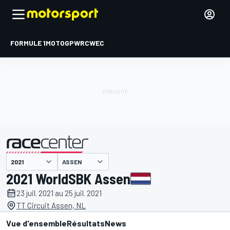
FORMULE 1
MOTOGP
WRC
WEC
ASSEN
présenté par
2021 WorldSBK Assen
23 juil. 2021 au 25 juil. 2021
TT Circuit Assen, NL
Vue d'ensemble
Résultats
News