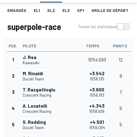
ENGAGÉS
EL1
EL2
EL3
SP1
GRILLE DE DÉPART
superpole-race
Toutes les statistiques
POS.
PILOTE
TEMPS
POINTS
J. Rea
1
15'54.593
12
Kawasaki
M. Rinaldi
+3.542
2
9
Ducati Team
15'58.135
T. Razgatlioglu
+3.600
3
7
Crescent Racing
15'58.193
A. Locatelli
+4.343
4
6
Crescent Racing
15'58.936
S. Redding
+4.501
5
5
Ducati Team
15'59.094