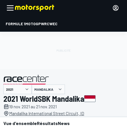
FORMULE 1
MOTOGP
WRC
WEC
MANDALIKA
présenté par
2021 WorldSBK Mandalika
19 nov. 2021 au 21 nov. 2021
Mandalika International Street Circuit, ID
Vue d'ensemble
Résultats
News