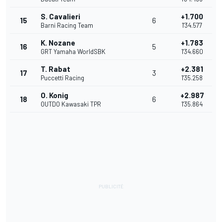
S. Cavalieri
+1.700
15
6
Barni Racing Team
1'34.577
K. Nozane
+1.783
16
5
GRT Yamaha WorldSBK
1'34.660
T. Rabat
+2.381
17
3
Puccetti Racing
1'35.258
O. Konig
+2.987
18
6
OUTDO Kawasaki TPR
1'35.864