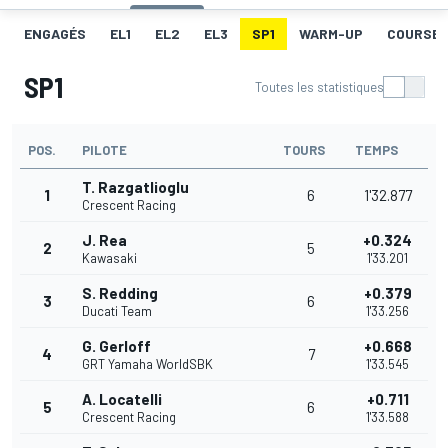
ENGAGÉS
EL1
EL2
EL3
SP1
WARM-UP
COURSE 1
SP1
Toutes les statistiques
POS.
PILOTE
TOURS
TEMPS
T. Razgatlioglu
1
6
1'32.877
Crescent Racing
J. Rea
+0.324
2
5
Kawasaki
1'33.201
S. Redding
+0.379
3
6
Ducati Team
1'33.256
G. Gerloff
+0.668
4
7
GRT Yamaha WorldSBK
1'33.545
A. Locatelli
+0.711
5
6
Crescent Racing
1'33.588