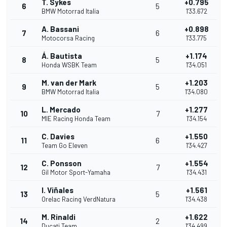
T. Sykes
+0.795
6
5
BMW Motorrad Italia
1'33.672
A. Bassani
+0.898
7
6
Motocorsa Racing
1'33.775
Á. Bautista
+1.174
8
5
Honda WSBK Team
1'34.051
M. van der Mark
+1.203
9
5
BMW Motorrad Italia
1'34.080
L. Mercado
+1.277
10
7
MIE Racing Honda Team
1'34.154
C. Davies
+1.550
11
6
Team Go Eleven
1'34.427
C. Ponsson
+1.554
12
7
Gil Motor Sport-Yamaha
1'34.431
I. Viñales
+1.561
13
5
Orelac Racing VerdNatura
1'34.438
M. Rinaldi
+1.622
14
2
Ducati Team
1'34.499