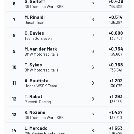
G. Gerloff
+0.436
6
7
GRT Yamaha WorldSBK
1'35.309
M. Rinaldi
+0.514
7
6
Ducati Team
1'35.387
C. Davies
+0.608
8
7
Team Go Eleven
1'35.481
M. van der Mark
+0.734
9
6
BMW Motorrad Italia
1'35.607
T. Sykes
+0.768
10
6
BMW Motorrad Italia
1'35.641
Á. Bautista
+1.202
11
8
Honda WSBK Team
1'36.075
T. Rabat
+1.293
12
8
Puccetti Racing
1'36.166
K. Nozane
+1.437
13
7
GRT Yamaha WorldSBK
1'36.310
L. Mercado
+1.553
14
8
MIE Racing Honda Team
1'36.426