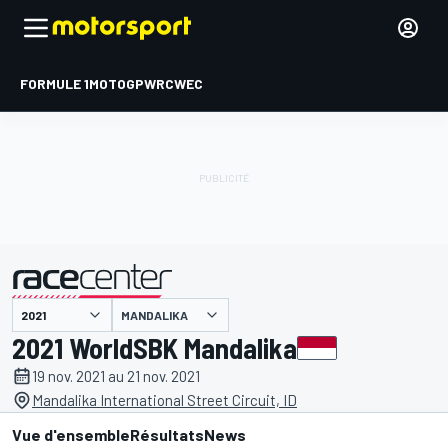
FORMULE 1
MOTOGP
WRC
WEC
MANDALIKA
présenté par
2021 WorldSBK Mandalika
19 nov. 2021 au 21 nov. 2021
Mandalika International Street Circuit, ID
Vue d'ensemble
Résultats
News