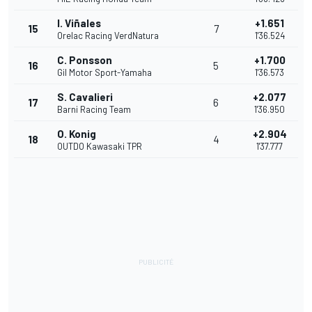
I. Viñales
+1.651
15
7
Orelac Racing VerdNatura
1'36.524
C. Ponsson
+1.700
16
5
Gil Motor Sport-Yamaha
1'36.573
S. Cavalieri
+2.077
17
6
Barni Racing Team
1'36.950
O. Konig
+2.904
18
4
OUTDO Kawasaki TPR
1'37.777