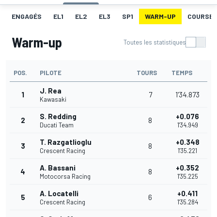
ENGAGÉS
EL1
EL2
EL3
SP1
WARM-UP
COURSE 1
Warm-up
Toutes les statistiques
POS.
PILOTE
TOURS
TEMPS
J. Rea
1
7
1'34.873
Kawasaki
S. Redding
+0.076
2
8
Ducati Team
1'34.949
T. Razgatlioglu
+0.348
3
8
Crescent Racing
1'35.221
A. Bassani
+0.352
4
8
Motocorsa Racing
1'35.225
A. Locatelli
+0.411
5
6
Crescent Racing
1'35.284