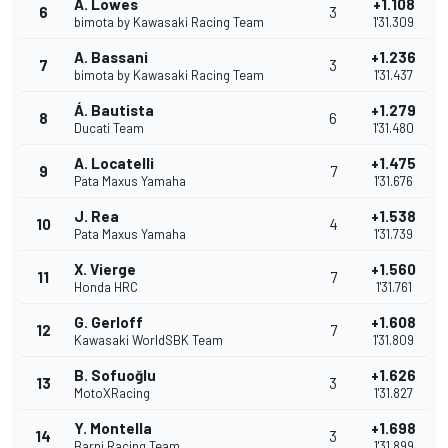
A. Lowes
+1.108
6
3
bimota by Kawasaki Racing Team
1'31.309
A. Bassani
+1.236
7
3
bimota by Kawasaki Racing Team
1'31.437
Á. Bautista
+1.279
8
6
Ducati Team
1'31.480
A. Locatelli
+1.475
9
7
Pata Maxus Yamaha
1'31.676
J. Rea
+1.538
10
4
Pata Maxus Yamaha
1'31.739
X. Vierge
+1.560
11
7
Honda HRC
1'31.761
G. Gerloff
+1.608
12
7
Kawasaki WorldSBK Team
1'31.809
B. Sofuoğlu
+1.626
13
3
MotoXRacing
1'31.827
Y. Montella
+1.698
14
3
Barni Racing Team
1'31.899