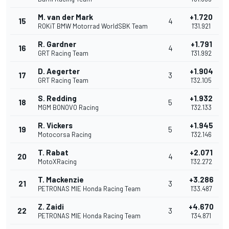
M. van der Mark
+1.720
15
4
ROKiT BMW Motorrad WorldSBK Team
1'31.921
R. Gardner
+1.791
16
4
GRT Racing Team
1'31.992
D. Aegerter
+1.904
17
3
GRT Racing Team
1'32.105
S. Redding
+1.932
18
5
MGM BONOVO Racing
1'32.133
R. Vickers
+1.945
19
5
Motocorsa Racing
1'32.146
T. Rabat
+2.071
20
4
MotoXRacing
1'32.272
T. Mackenzie
+3.286
21
3
PETRONAS MIE Honda Racing Team
1'33.487
Z. Zaidi
+4.670
22
3
PETRONAS MIE Honda Racing Team
1'34.871