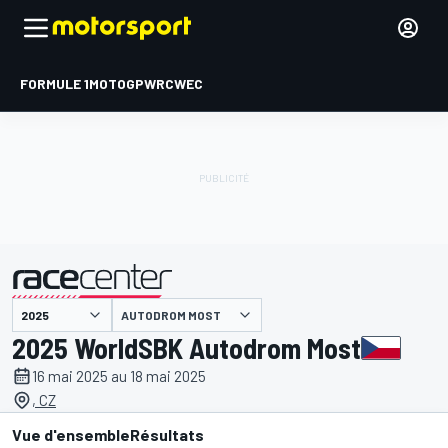
FORMULE 1
MOTOGP
WRC
WEC
AUTODROM MOST
présenté par
2025 WorldSBK Autodrom Most
16 mai 2025 au 18 mai 2025
, CZ
Vue d'ensemble
Résultats