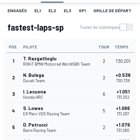
ENGAGÉS
EL1
EL2
EL3
SP1
GRILLE DE DÉPART
fastest-laps-sp
Toutes les statistiques
POS.
PILOTE
TOUR
TEMPS
T. Razgatlioglu
1
2
1'30.201
ROKiT BMW Motorrad WorldSBK Team
N. Bulega
+0.538
2
2
Ducati Team
1'30.739
I. Lecuona
+1.051
3
6
Honda HRC
1'31.252
S. Lowes
+1.066
4
5
Elf Marc VDS Racing Team
1'31.267
D. Petrucci
+1.079
5
2
Barni Racing Team
1'31.280