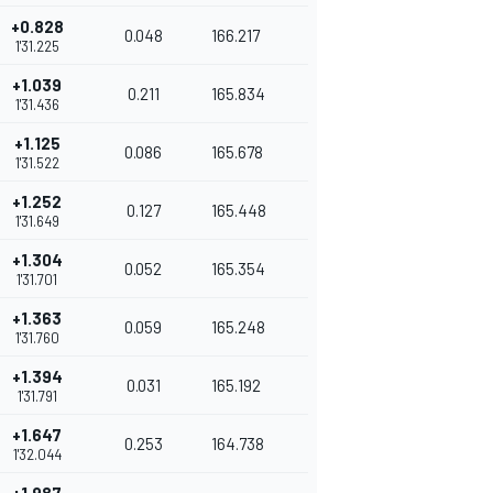
+0.828
0.048
166.217
1'31.225
+1.039
0.211
165.834
1'31.436
+1.125
0.086
165.678
1'31.522
+1.252
0.127
165.448
1'31.649
+1.304
0.052
165.354
1'31.701
+1.363
0.059
165.248
1'31.760
+1.394
0.031
165.192
1'31.791
+1.647
0.253
164.738
1'32.044