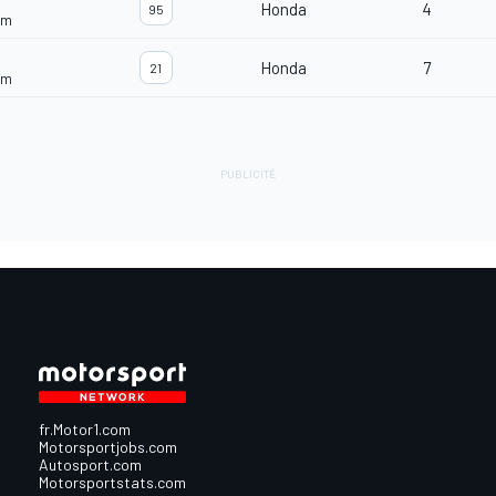
Honda
4
95
am
Honda
7
21
am
fr.Motor1.com
Motorsportjobs.com
Autosport.com
Motorsportstats.com