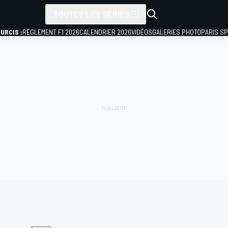
TOUTES LES SÉRIES
URCIS :
RÈGLEMENT F1 2026
CALENDRIER 2026
VIDÉOS
GALERIES PHOTO
PARIS S