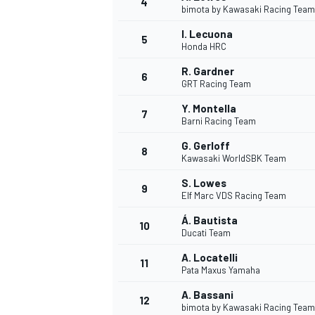
4
bimota by Kawasaki Racing Team
I. Lecuona
5
WRC
Honda HRC
R. Gardner
6
GRT Racing Team
Y. Montella
7
Barni Racing Team
G. Gerloff
8
Kawasaki WorldSBK Team
S. Lowes
9
Elf Marc VDS Racing Team
Á. Bautista
10
Ducati Team
WEC
A. Locatelli
11
Pata Maxus Yamaha
A. Bassani
12
bimota by Kawasaki Racing Team