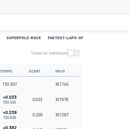
SUPERPOLE-RACE
FASTEST-LAPS-SP
COURSE 2
MEILL
Toutes les statistiques
TEMPS
ÉCART
KM/H
1'30.397
167.740
+0.033
0.033
167.678
1'30.430
+0.239
0.206
167.297
1'30.636
+0.382