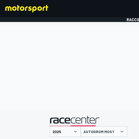
RACCO
FORMULE 1
présenté par
AUTODROM MOST