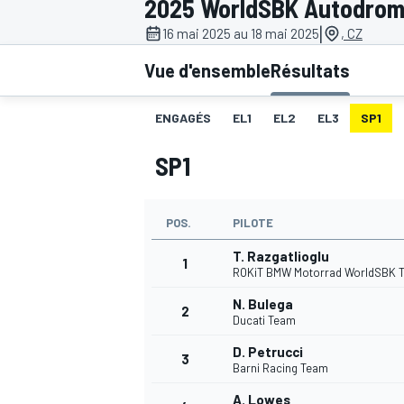
2025 WorldSBK Autodrom
|
16 mai 2025 au 18 mai 2025
, CZ
Vue d'ensemble
Résultats
ENGAGÉS
EL1
EL2
EL3
SP1
MOTOGP
SP1
POS.
PILOTE
T. Razgatlioglu
1
ROKiT BMW Motorrad WorldSBK 
N. Bulega
2
Ducati Team
D. Petrucci
3
Barni Racing Team
A. Lowes