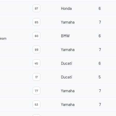
Honda
6
97
Yamaha
7
65
BMW
6
60
Team
Yamaha
7
99
Ducati
6
45
Ducati
5
17
Yamaha
7
77
Yamaha
7
53