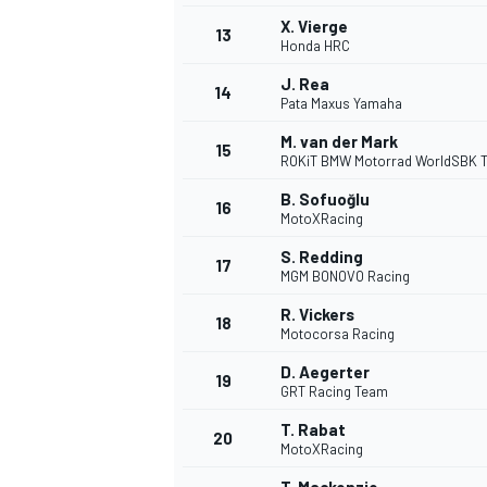
X. Vierge
13
Honda HRC
J. Rea
14
Pata Maxus Yamaha
M. van der Mark
15
ROKiT BMW Motorrad WorldSBK 
B. Sofuoğlu
16
MotoXRacing
S. Redding
17
MGM BONOVO Racing
R. Vickers
18
Motocorsa Racing
D. Aegerter
19
GRT Racing Team
T. Rabat
20
MotoXRacing