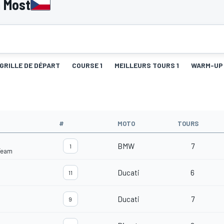
 Most
GRILLE DE DÉPART
COURSE 1
MEILLEURS TOURS 1
WARM-UP
#
MOTO
TOURS
BMW
7
1
Team
Ducati
6
11
Ducati
7
9