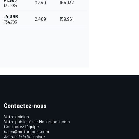
+1.987
0.340
164.132
1'32.384
+4.396
2.409
159.961
1'34.793
Contactez-nous
Votre opinion
Votre publicité sur Motorsport.com
Contactez l'équipe
sales@motorsport.com
39, rue de la Saussière