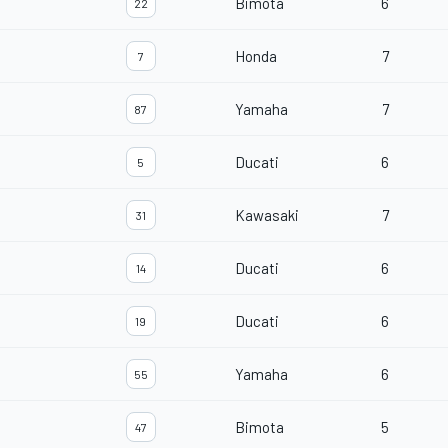
Bimota
6
22
Honda
7
7
Yamaha
7
87
Ducati
6
5
Kawasaki
7
31
Ducati
6
14
Ducati
6
19
Yamaha
6
55
Bimota
5
47