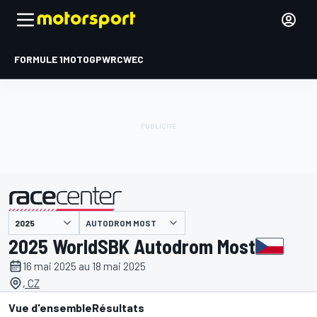
FORMULE 1
MOTOGP
WRC
WEC
AUTODROM MOST
présenté par
2025 WorldSBK Autodrom Most
16 mai 2025 au 18 mai 2025
, CZ
Vue d'ensemble
Résultats