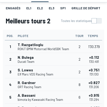
ENGAGÉS
EL1
EL2
EL3
SP1
GRILLE DE DÉPART
Meilleurs tours 2
Toutes les statistiques
POS.
PILOTE
TOUR
TEMPS
T. Razgatlioglu
1
2
1'30.379
ROKiT BMW Motorrad WorldSBK Team
N. Bulega
+0.112
2
2
Ducati Team
1'30.491
S. Lowes
+0.751
3
2
Elf Marc VDS Racing Team
1'31.130
R. Gardner
+0.827
4
8
GRT Racing Team
1'31.206
A. Bassani
+0.915
5
6
bimota by Kawasaki Racing Team
1'31.294