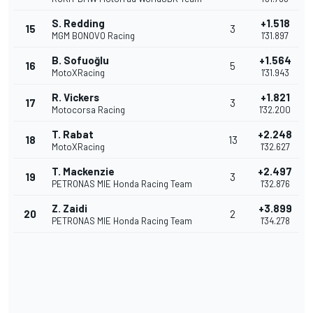
S. Redding
+1.518
15
3
MGM BONOVO Racing
1'31.897
B. Sofuoğlu
+1.564
16
5
MotoXRacing
1'31.943
R. Vickers
+1.821
17
3
Motocorsa Racing
1'32.200
T. Rabat
+2.248
18
13
MotoXRacing
1'32.627
T. Mackenzie
+2.497
19
3
PETRONAS MIE Honda Racing Team
1'32.876
Z. Zaidi
+3.899
20
2
PETRONAS MIE Honda Racing Team
1'34.278