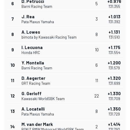
D. Petrucci
+0.976
6
5
Barni Racing Team
1'31.355
J. Rea
+1.013
7
3
Pata Maxus Yamaha
1'31.392
A. Lowes
+1.131
8
8
bimota by Kawasaki Racing Team
1'31.510
I. Lecuona
+1.175
9
10
Honda HRC
1'31.554
Y. Montella
+1.200
10
6
Barni Racing Team
1'31.579
D. Aegerter
+1.320
11
11
GRT Racing Team
1'31.699
G. Gerloff
+1.330
12
22
Kawasaki WorldSBK Team
1'31.709
A. Locatelli
+1.350
13
8
Pata Maxus Yamaha
1'31.729
M. van der Mark
+1.414
14
2
ROKiT BMW Motorrad WorldSBK Team
1'31.793