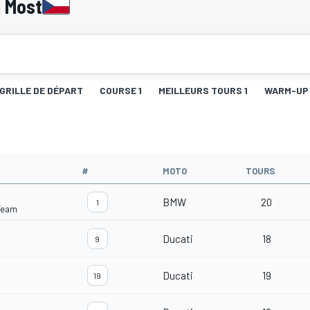
 Most
GRILLE DE DÉPART
COURSE 1
MEILLEURS TOURS 1
WARM-UP
#
MOTO
TOURS
BMW
20
1
Team
Ducati
18
9
Ducati
19
19