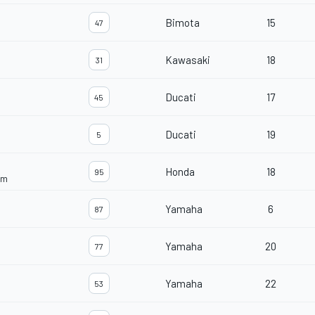
Bimota
15
47
Kawasaki
18
31
Ducati
17
45
Ducati
19
5
Honda
18
95
am
Yamaha
6
87
Yamaha
20
77
Yamaha
22
53