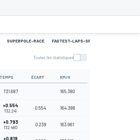
SUPERPOLE-RACE
FASTEST-LAPS-SP
COURSE 2
MEILL
Toutes les statistiques
TEMPS
ÉCART
KM/H
1'31.687
165.380
+0.554
0.554
164.386
1'32.241
+0.793
0.239
163.961
1'32.480
+0.819