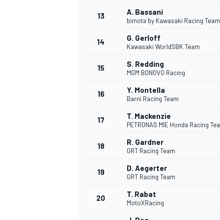
A. Bassani
13
bimota by Kawasaki Racing Team
G. Gerloff
14
Kawasaki WorldSBK Team
S. Redding
15
MGM BONOVO Racing
Y. Montella
16
Barni Racing Team
T. Mackenzie
17
PETRONAS MIE Honda Racing Te
R. Gardner
18
GRT Racing Team
D. Aegerter
19
GRT Racing Team
T. Rabat
20
MotoXRacing