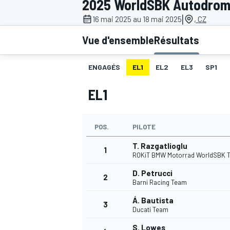
2025 WorldSBK Autodrom
|
16 mai 2025 au 18 mai 2025
, CZ
Vue d'ensemble
Résultats
ENGAGÉS
EL1
EL2
EL3
SP1
MOTOGP
EL1
POS.
PILOTE
T. Razgatlioglu
1
ROKiT BMW Motorrad WorldSBK 
D. Petrucci
2
Barni Racing Team
Á. Bautista
3
Ducati Team
S. Lowes