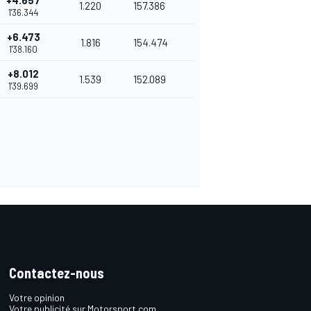
+4.657
1.220
157.386
1'36.344
+6.473
1.816
154.474
1'38.160
+8.012
1.539
152.089
1'39.699
Contactez-nous
Votre opinion
Votre publicité sur Motorsport.com