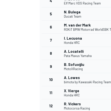
4
Elf Marc VDS Racing Team
N. Bulega
5
WRC
Ducati Team
M. van der Mark
6
ROKiT BMW Motorrad WorldSBK 
I. Lecuona
7
Honda HRC
A. Locatelli
8
Pata Maxus Yamaha
B. Sofuoğlu
9
MotoXRacing
A. Lowes
10
bimota by Kawasaki Racing Team
WEC
X. Vierge
11
Honda HRC
R. Vickers
12
Motocorsa Racing