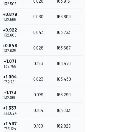
0.026
163.915
1'32.506
+0.879
0.060
163.809
1'32.566
+0.922
0.043
163.733
1'32.609
+0.948
0.026
163.687
1'32.635
+1.071
0.123
163.470
1'32.758
+1.094
0.023
163.430
1'32.781
+1.173
0.079
163.290
1'32.860
+1.337
0.164
163.003
1'33.024
+1.437
0.100
162.828
1'33.124