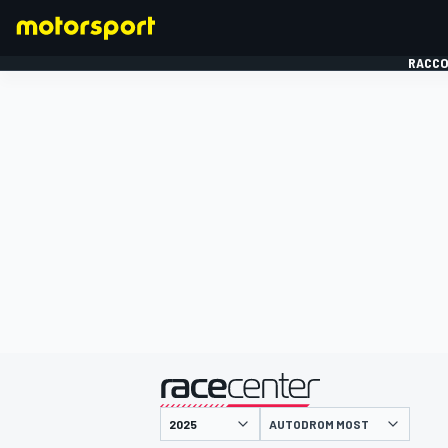
RACCO
FORMULE 1
présenté par
AUTODROM MOST