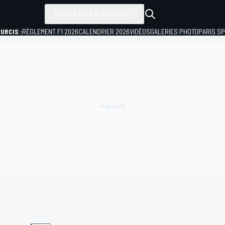
TOUTES LES SÉRIES
URCIS :
RÈGLEMENT F1 2026
CALENDRIER 2026
VIDÉOS
GALERIES PHOTO
PARIS S