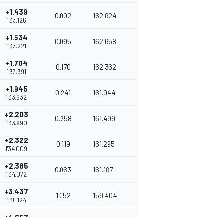
+1.439
0.002
162.824
1'33.126
+1.534
0.095
162.658
1'33.221
+1.704
0.170
162.362
1'33.391
+1.945
0.241
161.944
1'33.632
+2.203
0.258
161.499
1'33.890
+2.322
0.119
161.295
1'34.009
+2.385
0.063
161.187
1'34.072
+3.437
1.052
159.404
1'35.124