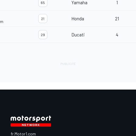
Yamaha
1
65
Honda
21
21
am
Ducati
4
29
fr.Motor1.com