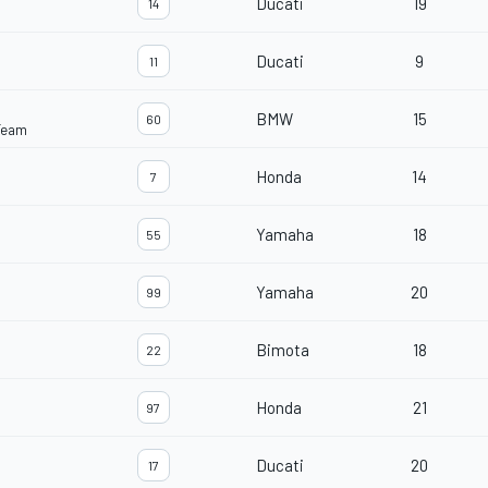
Ducati
19
14
Ducati
9
11
BMW
15
60
Team
Honda
14
7
Yamaha
18
55
Yamaha
20
99
Bimota
18
22
Honda
21
97
Ducati
20
17