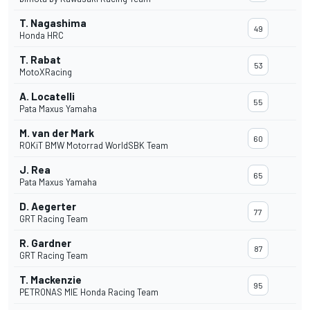
T. Nagashima
49
Honda HRC
T. Rabat
53
MotoXRacing
A. Locatelli
55
Pata Maxus Yamaha
M. van der Mark
60
ROKiT BMW Motorrad WorldSBK Team
J. Rea
65
Pata Maxus Yamaha
D. Aegerter
77
GRT Racing Team
R. Gardner
87
GRT Racing Team
T. Mackenzie
95
PETRONAS MIE Honda Racing Team