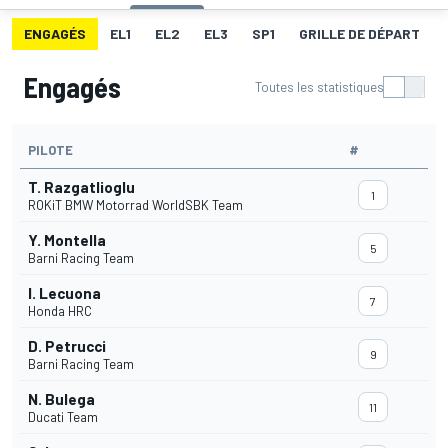
ENGAGÉS
EL1
EL2
EL3
SP1
GRILLE DE DÉPART
Engagés
Toutes les statistiques
PILOTE
#
T. Razgatlioglu
1
ROKiT BMW Motorrad WorldSBK Team
Y. Montella
5
Barni Racing Team
I. Lecuona
7
Honda HRC
D. Petrucci
9
Barni Racing Team
N. Bulega
11
Ducati Team