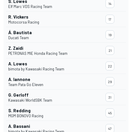
S. Lowes
14
Elf Marc VDS Racing Team
R. Vickers
17
Motocorsa Racing
Á. Bautista
19
Ducati Team
Z. Zaidi
21
PETRONAS MIE Honda Racing Team
A. Lowes
22
bimota by Kawasaki Racing Team
A. Iannone
29
Team Pata Go Eleven
G. Gerloff
31
Kawasaki WorldSBK Team
S. Redding
45
MGM BONOVO Racing
A. Bassani
47
bimota by Kawasaki Racing Team