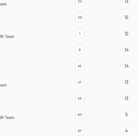
13
22
Team
12
29
12
1
BK Team
14
9
14
45
13
47
Team
13
55
5
60
BK Team
4
97