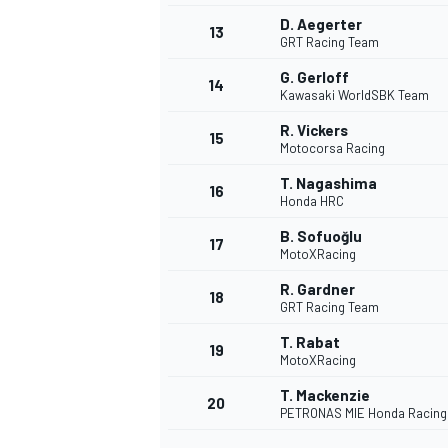
D. Aegerter
13
GRT Racing Team
G. Gerloff
14
Kawasaki WorldSBK Team
R. Vickers
15
Motocorsa Racing
T. Nagashima
16
Honda HRC
B. Sofuoğlu
17
MotoXRacing
R. Gardner
18
GRT Racing Team
T. Rabat
19
MotoXRacing
T. Mackenzie
20
PETRONAS MIE Honda Racing