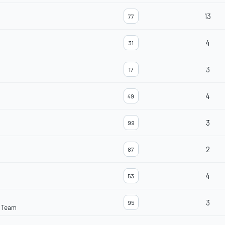
13
77
4
31
3
17
4
49
3
99
2
87
4
53
3
95
 Team