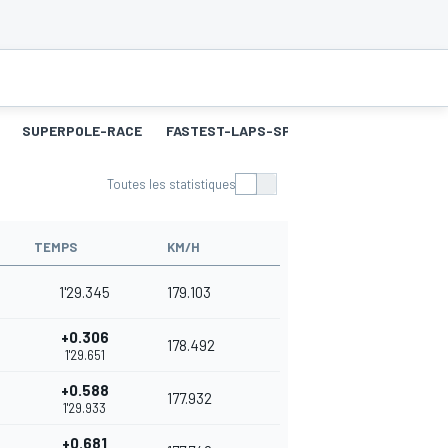
SUPERPOLE-RACE
FASTEST-LAPS-SP
COURSE 2
MEILL
Toutes les statistiques
TEMPS
KM/H
1'29.345
179.103
+0.306
178.492
1'29.651
+0.588
177.932
1'29.933
+0.681