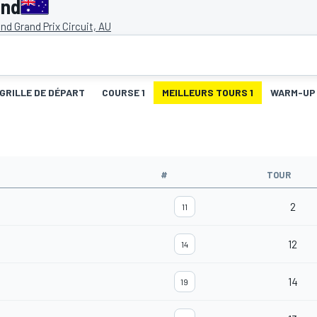
and
land Grand Prix Circuit, AU
GRILLE DE DÉPART
COURSE 1
MEILLEURS TOURS 1
WARM-UP
#
TOUR
2
11
12
14
14
19