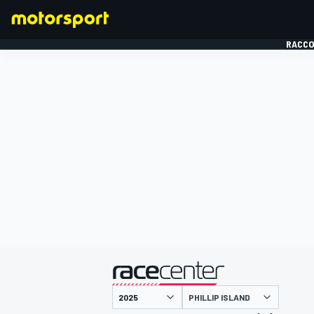
RACCO
FORMULE 1
présenté par
PHILLIP ISLAND