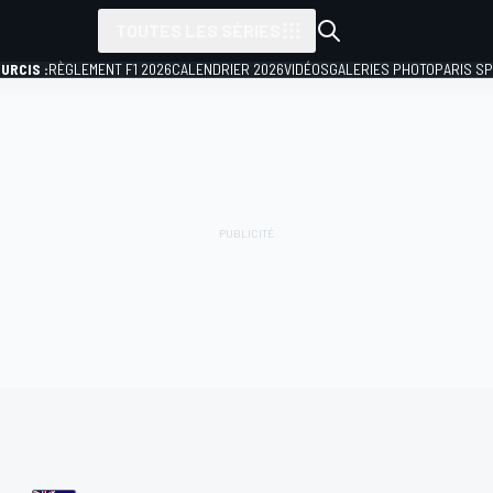
TOUTES LES SÉRIES
URCIS :
RÈGLEMENT F1 2026
CALENDRIER 2026
VIDÉOS
GALERIES PHOTO
PARIS S