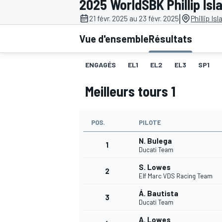
2025 WorldSBK Phillip Isl
|
21 févr. 2025 au 23 févr. 2025
Phillip Is
Vue d'ensemble
Résultats
ENGAGÉS
EL1
EL2
EL3
SP1
MOTOGP
Meilleurs tours 1
POS.
PILOTE
N. Bulega
1
Ducati Team
S. Lowes
2
Elf Marc VDS Racing Team
Á. Bautista
3
Ducati Team
A. Lowes