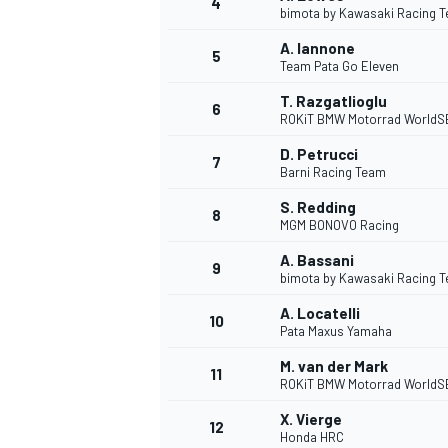
4
bimota by Kawasaki Racing 
A. Iannone
5
WRC
Team Pata Go Eleven
T. Razgatlioglu
6
ROKiT BMW Motorrad WorldS
D. Petrucci
7
Barni Racing Team
S. Redding
8
MGM BONOVO Racing
A. Bassani
9
bimota by Kawasaki Racing 
A. Locatelli
10
Pata Maxus Yamaha
WEC
M. van der Mark
11
ROKiT BMW Motorrad WorldS
X. Vierge
12
Honda HRC