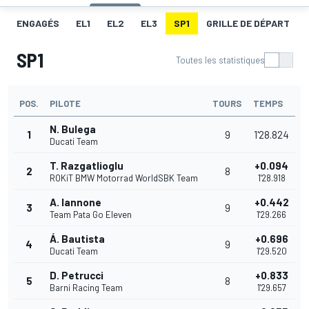
ENGAGÉS
EL1
EL2
EL3
SP1
GRILLE DE DÉPART
SP1
Toutes les statistiques
POS.
PILOTE
TOURS
TEMPS
N. Bulega
1
9
1'28.824
Ducati Team
T. Razgatlioglu
+0.094
2
8
ROKiT BMW Motorrad WorldSBK Team
1'28.918
A. Iannone
+0.442
3
9
Team Pata Go Eleven
1'29.266
Á. Bautista
+0.696
4
9
Ducati Team
1'29.520
D. Petrucci
+0.833
5
8
Barni Racing Team
1'29.657