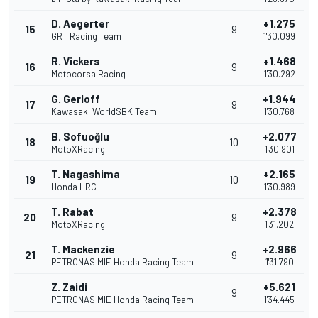
D. Aegerter
+1.275
15
9
GRT Racing Team
1'30.099
R. Vickers
+1.468
16
9
Motocorsa Racing
1'30.292
G. Gerloff
+1.944
17
9
Kawasaki WorldSBK Team
1'30.768
B. Sofuoğlu
+2.077
18
10
MotoXRacing
1'30.901
T. Nagashima
+2.165
19
10
Honda HRC
1'30.989
T. Rabat
+2.378
20
9
MotoXRacing
1'31.202
T. Mackenzie
+2.966
21
9
PETRONAS MIE Honda Racing Team
1'31.790
Z. Zaidi
+5.621
9
PETRONAS MIE Honda Racing Team
1'34.445