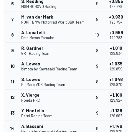
S. Redding
+0.855
6
9
MGM BONOVO Racing
1'29.679
M. van der Mark
+0.930
7
8
ROKiT BMW Motorrad WorldSBK Team
1'29.754
A. Locatelli
+0.959
8
10
Pata Maxus Yamaha
1'29.783
R. Gardner
+1.010
9
8
GRT Racing Team
1'29.834
A. Lowes
+1.035
10
9
bimota by Kawasaki Racing Team
1'29.859
S. Lowes
+1.046
11
8
Elf Marc VDS Racing Team
1'29.870
X. Vierge
+1.100
12
9
Honda HRC
1'29.924
Y. Montella
+1.138
13
9
Barni Racing Team
1'29.962
A. Bassani
+1.146
14
9
bimota by Kawasaki Racing Team
1'29.970