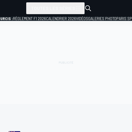
TOUTES LES SÉRIES
URCIS :
RÈGLEMENT F1 2026
CALENDRIER 2026
VIDÉOS
GALERIES PHOTO
PARIS S