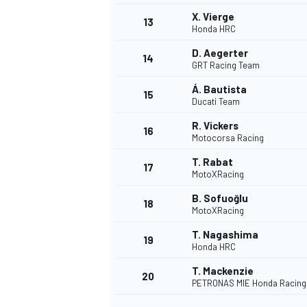
X. Vierge
13
Honda HRC
D. Aegerter
14
GRT Racing Team
Á. Bautista
15
Ducati Team
R. Vickers
16
Motocorsa Racing
T. Rabat
17
MotoXRacing
B. Sofuoğlu
18
MotoXRacing
T. Nagashima
19
Honda HRC
T. Mackenzie
20
PETRONAS MIE Honda Racing