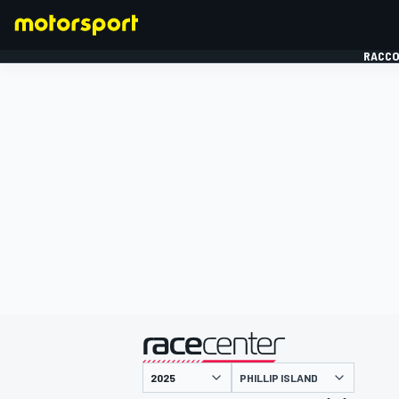
RACCO
FORMULE 1
présenté par
PHILLIP ISLAND