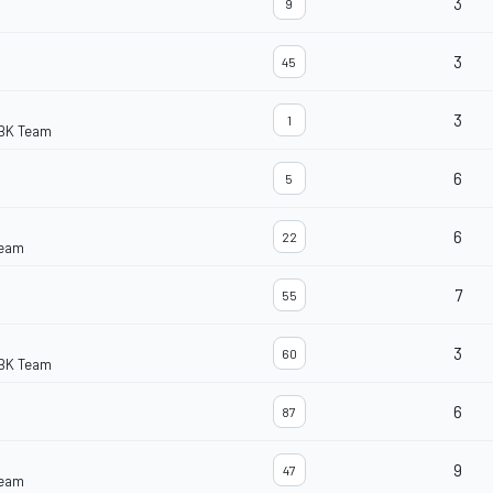
3
9
3
45
3
1
BK Team
6
5
6
22
Team
7
55
3
60
BK Team
6
87
9
47
Team