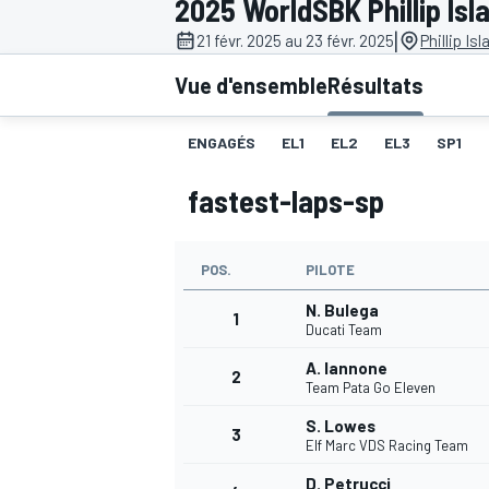
2025 WorldSBK Phillip Isl
|
21 févr. 2025 au 23 févr. 2025
Phillip Is
Vue d'ensemble
Résultats
ENGAGÉS
EL1
EL2
EL3
SP1
MOTOGP
fastest-laps-sp
POS.
PILOTE
N. Bulega
1
Ducati Team
A. Iannone
2
Team Pata Go Eleven
S. Lowes
3
Elf Marc VDS Racing Team
D. Petrucci