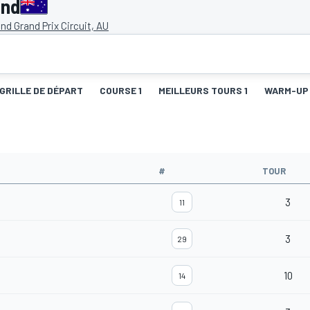
and
land Grand Prix Circuit, AU
GRILLE DE DÉPART
COURSE 1
MEILLEURS TOURS 1
WARM-UP
#
TOUR
3
11
3
29
10
14