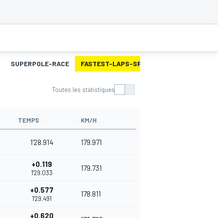
SUPERPOLE-RACE
FASTEST-LAPS-SP
COURSE 2
MEILL
Toutes les statistiques
TEMPS
KM/H
1'28.914
179.971
+0.119
179.731
1'29.033
+0.577
178.811
1'29.491
+0.620