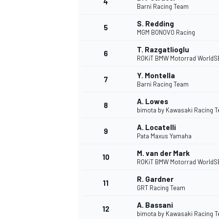
4
Barni Racing Team
S. Redding
5
WRC
MGM BONOVO Racing
T. Razgatlioglu
6
ROKiT BMW Motorrad WorldS
Y. Montella
7
Barni Racing Team
A. Lowes
8
bimota by Kawasaki Racing 
A. Locatelli
9
Pata Maxus Yamaha
M. van der Mark
10
ROKiT BMW Motorrad WorldS
WEC
R. Gardner
11
GRT Racing Team
A. Bassani
12
bimota by Kawasaki Racing 