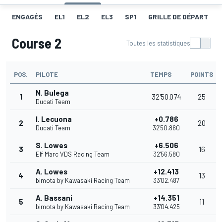
ENGAGÉS
EL1
EL2
EL3
SP1
GRILLE DE DÉPART
Course 2
Toutes les statistiques
POS.
PILOTE
TEMPS
POINTS
N. Bulega
1
32'50.074
25
Ducati Team
I. Lecuona
+0.786
2
20
Ducati Team
32'50.860
S. Lowes
+6.506
3
16
Elf Marc VDS Racing Team
32'56.580
A. Lowes
+12.413
4
13
bimota by Kawasaki Racing Team
33'02.487
A. Bassani
+14.351
5
11
bimota by Kawasaki Racing Team
33'04.425