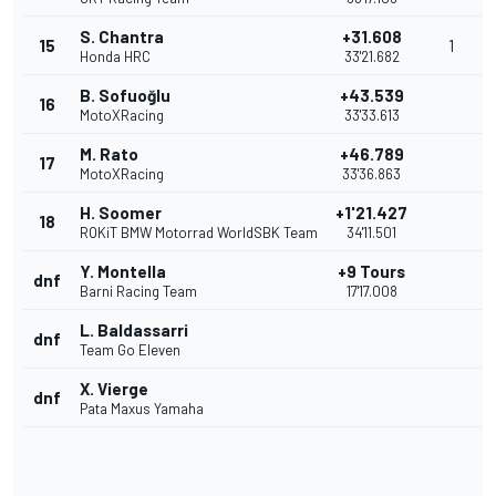
S. Chantra
+31.608
15
1
Honda HRC
33'21.682
B. Sofuoğlu
+43.539
16
MotoXRacing
33'33.613
M. Rato
+46.789
17
MotoXRacing
33'36.863
H. Soomer
+1'21.427
18
ROKiT BMW Motorrad WorldSBK Team
34'11.501
Y. Montella
+9 Tours
dnf
Barni Racing Team
17'17.008
L. Baldassarri
dnf
Team Go Eleven
X. Vierge
dnf
Pata Maxus Yamaha