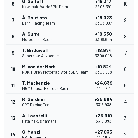
G. Gerloff
+16.317
6
10
Kawasaki WorldSBK Team
33'06.391
Á. Bautista
+18.023
7
9
Barni Racing Team
33'08.097
A. Surra
+18.530
8
8
Motocorsa Racing
33'08.604
T. Bridewell
+18.974
9
7
Superbike Advocates
33'09.048
M. van der Mark
+19.824
10
6
ROKiT BMW Motorrad WorldSBK Team
33'09.898
T. Mackenzie
+24.639
11
5
MGM Optical Express Racing
33'14.713
R. Gardner
+25.864
12
4
GRT Racing Team
33'15.938
A. Locatelli
+25.919
13
3
Pata Maxus Yamaha
33'15.993
S. Manzi
+27.035
14
2
GRT Racing Team
33'17.109