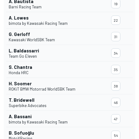
Á. Bautista
19
Barni Racing Team
A. Lowes
22
bimota by Kawasaki Racing Team
G. Gerloff
31
Kawasaki WorldSBK Team
L. Baldassarri
34
Team Go Eleven
S. Chantra
35
Honda HRC
H. Soomer
38
ROKiT BMW Motorrad WorldSBK Team
T. Bridewell
46
Superbike Advocates
A. Bassani
47
bimota by Kawasaki Racing Team
B. Sofuoğlu
54
MotoXRacing