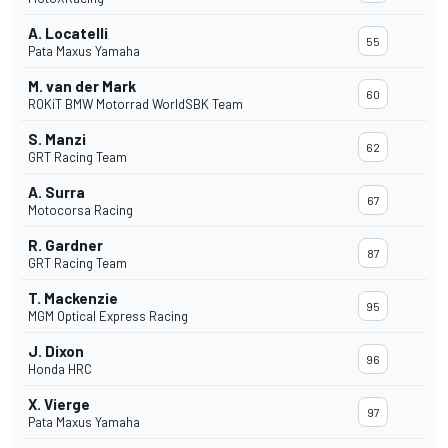
A. Locatelli
55
Pata Maxus Yamaha
M. van der Mark
60
ROKiT BMW Motorrad WorldSBK Team
S. Manzi
62
GRT Racing Team
A. Surra
67
Motocorsa Racing
R. Gardner
87
GRT Racing Team
T. Mackenzie
95
MGM Optical Express Racing
J. Dixon
96
Honda HRC
X. Vierge
97
Pata Maxus Yamaha