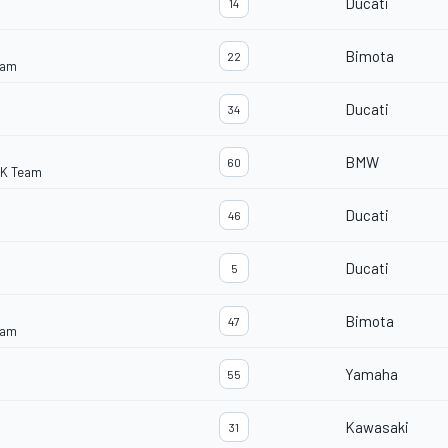
Ducati
14
Bimota
22
eam
Ducati
34
BMW
60
BK Team
Ducati
46
Ducati
5
Bimota
47
eam
Yamaha
55
Kawasaki
31