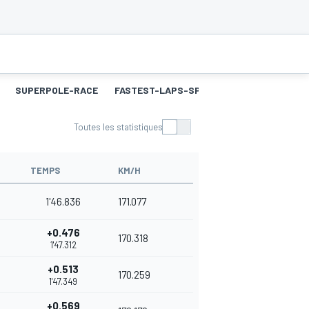
SUPERPOLE-RACE
FASTEST-LAPS-SP
COURSE 2
MEILL
Toutes les statistiques
TEMPS
KM/H
1'46.836
171.077
+0.476
170.318
1'47.312
+0.513
170.259
1'47.349
+0.569