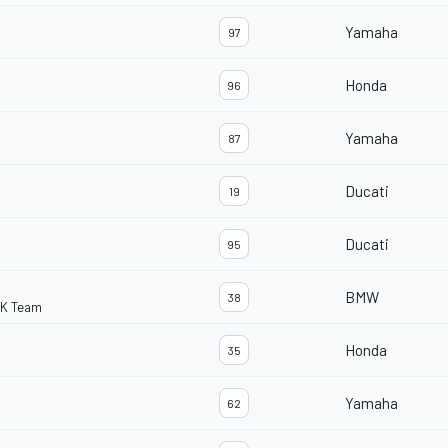
Yamaha
97
Honda
96
Yamaha
87
Ducati
19
Ducati
95
BMW
38
BK Team
Honda
35
Yamaha
62