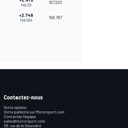
+2.475
167.203
1'49.311
+2.748
166.787
1'49.584
Contactez-nous
Votre opinion
Votre publicité sur Motorsport.com
Contactez l'équipe
sales@motorsport.com
39, rue de la Saussière