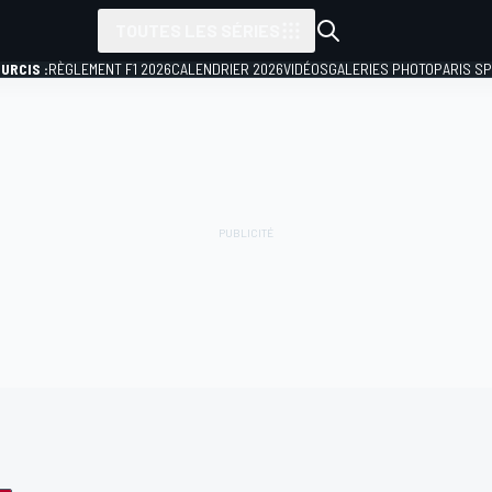
TOUTES LES SÉRIES
URCIS :
RÈGLEMENT F1 2026
CALENDRIER 2026
VIDÉOS
GALERIES PHOTO
PARIS S