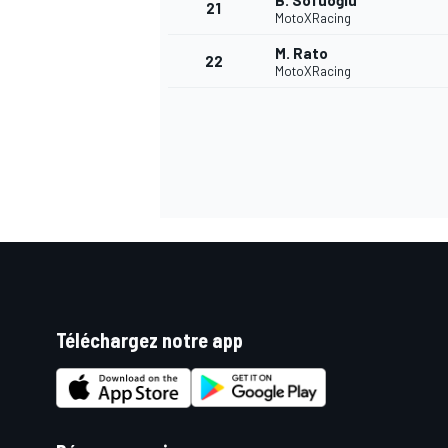
B. Sofuoğlu
21
MotoXRacing
M. Rato
22
MotoXRacing
Téléchargez notre app