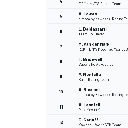
4
Elf Marc VDS Racing Team
A. Lowes
5
WRC
bimota by Kawasaki Racing T
L. Baldassarri
6
Team Go Eleven
M. van der Mark
7
ROKiT BMW Motorrad WorldS
T. Bridewell
8
Superbike Advocates
Y. Montella
9
Barni Racing Team
A. Bassani
10
bimota by Kawasaki Racing T
WEC
A. Locatelli
11
Pata Maxus Yamaha
G. Gerloff
12
Kawasaki WorldSBK Team