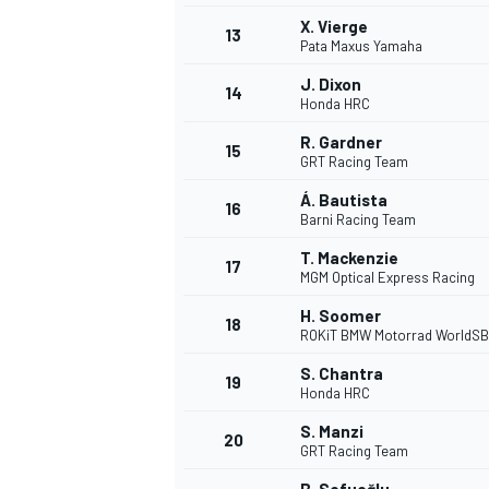
X. Vierge
13
Pata Maxus Yamaha
J. Dixon
14
Honda HRC
R. Gardner
15
GRT Racing Team
Á. Bautista
16
Barni Racing Team
T. Mackenzie
17
MGM Optical Express Racing
H. Soomer
18
ROKiT BMW Motorrad WorldS
S. Chantra
19
Honda HRC
S. Manzi
20
GRT Racing Team