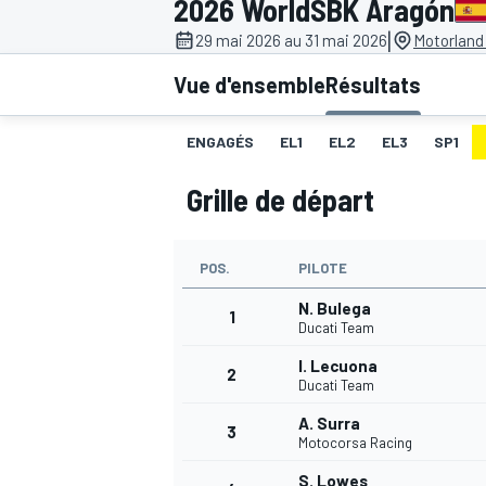
2026 WorldSBK Aragón
|
29 mai 2026 au 31 mai 2026
Motorland
Vue d'ensemble
Résultats
ENGAGÉS
EL1
EL2
EL3
SP1
MOTOGP
Grille de départ
POS.
PILOTE
N. Bulega
1
Ducati Team
I. Lecuona
2
Ducati Team
A. Surra
3
Motocorsa Racing
S. Lowes