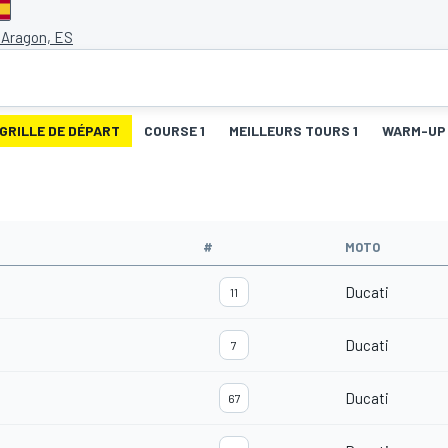
 Aragon, ES
GRILLE DE DÉPART
COURSE 1
MEILLEURS TOURS 1
WARM-UP
#
MOTO
Ducati
11
Ducati
7
Ducati
67