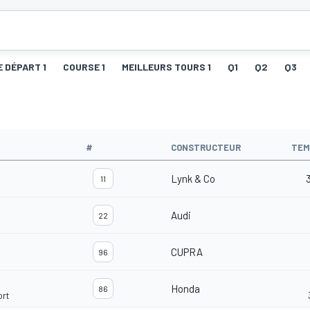
E DÉPART 1
COURSE 1
MEILLEURS TOURS 1
Q1
Q2
Q3
#
CONSTRUCTEUR
TEM
Lynk & Co
11
Audi
22
CUPRA
96
Honda
86
ort