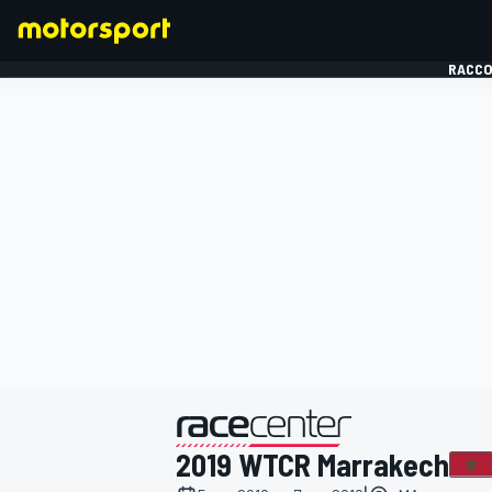
RACCO
FORMULE 1
présenté par
2019 WTCR Marrakech