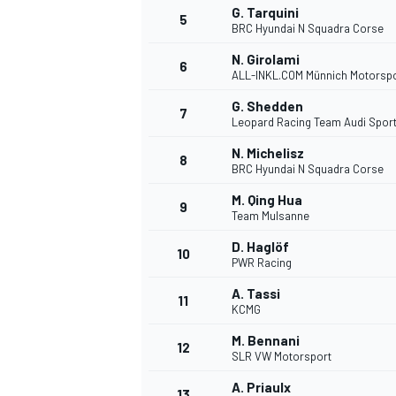
G. Tarquini
5
BRC Hyundai N Squadra Corse
WRC
N. Girolami
6
ALL-INKL.COM Münnich Motorsp
G. Shedden
7
Leopard Racing Team Audi Spor
N. Michelisz
8
BRC Hyundai N Squadra Corse
M. Qing Hua
9
Team Mulsanne
D. Haglöf
10
PWR Racing
A. Tassi
11
KCMG
WEC
M. Bennani
12
SLR VW Motorsport
A. Priaulx
13