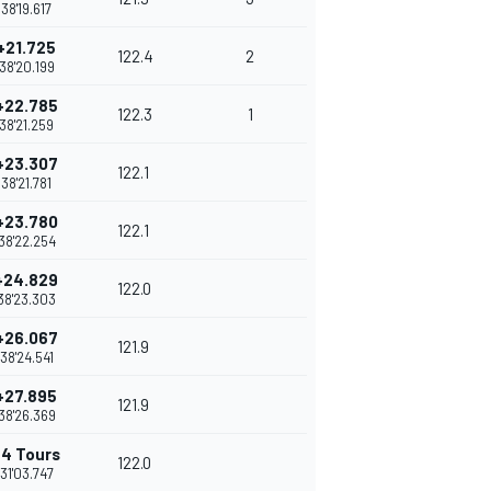
38'19.617
+21.725
122.4
2
38'20.199
+22.785
122.3
1
38'21.259
+23.307
122.1
38'21.781
+23.780
122.1
38'22.254
+24.829
122.0
38'23.303
+26.067
121.9
38'24.541
+27.895
121.9
38'26.369
+4 Tours
122.0
31'03.747