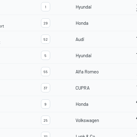
Hyundai
1
Honda
29
ort
Audi
52
t
Hyundai
5
Alfa Romeo
55
CUPRA
37
Honda
9
Volkswagen
25
Lynk & Co
111