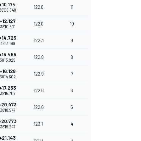
+10.174
122.0
11
38'08.648
+12.127
122.0
10
38'10.601
+14.725
122.3
9
38'13.199
+15.455
122.8
8
38'13.929
+16.128
122.9
7
38'14.602
+17.233
122.6
6
38'15.707
+20.473
122.6
5
38'18.947
+20.773
123.1
4
38'19.247
+21.143
121.9
3