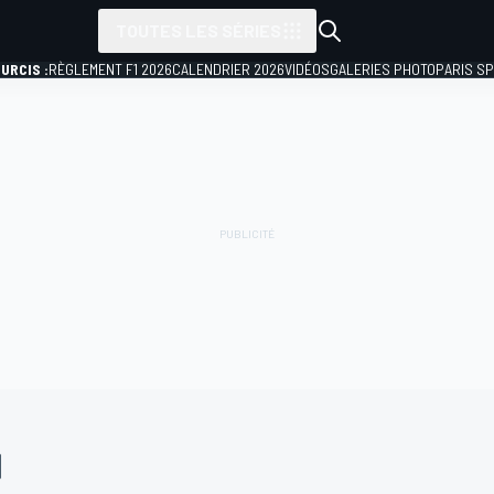
TOUTES LES SÉRIES
URCIS :
RÈGLEMENT F1 2026
CALENDRIER 2026
VIDÉOS
GALERIES PHOTO
PARIS S