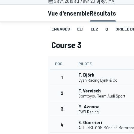
|
5 avr. 2019 au 7 avr. 2019
, MA
Vue d'ensemble
Résultats
ENGAGÉS
EL1
EL2
Q
GRILLE D
Course 3
MOTOGP
POS.
PILOTE
T. Björk
1
Cyan Racing Lynk & Co
F. Vervisch
2
Comtoyou Team Audi Sport
M. Azcona
3
PWR Racing
E. Guerrieri
4
ALL-INKL.COM Münnich Motorsp