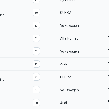
CUPRA
50
ing
Volkswagen
12
Alfa Romeo
31
Volkswagen
14
Audi
10
CUPRA
21
ing
Volkswagen
33
Audi
69
t