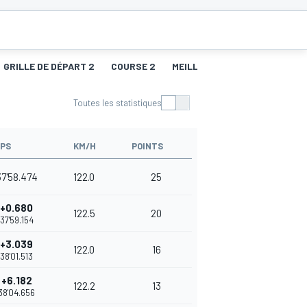
GRILLE DE DÉPART 2
COURSE 2
MEILLEURS TOURS 2
GRILL
Toutes les statistiques
PS
KM/H
POINTS
37'58.474
122.0
25
+0.680
122.5
20
37'59.154
+3.039
122.0
16
38'01.513
+6.182
122.2
13
38'04.656