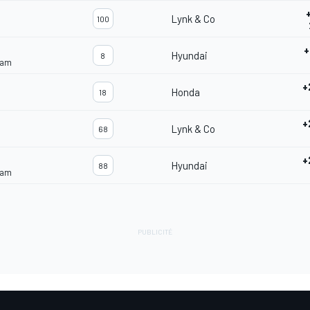
Lynk & Co
100
+
Hyundai
8
eam
+
Honda
18
+
Lynk & Co
68
+
Hyundai
88
eam