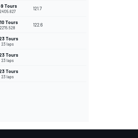
+9 Tours
121.7
24'05.627
10 Tours
122.6
22'15.528
23 Tours
23 laps
23 Tours
23 laps
23 Tours
23 laps