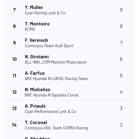
Y. Muller
7
9
Cyan Racing Lynk & Co
T. Monteiro
8
8
KCMG
F. Vervisch
9
7
Comtoyou Team Audi Sport
N. Girolami
10
6
ALL-INKL.COM Münnich Motorsport
A. Farfus
11
5
BRC Hyundai N LUKOIL Racing Team
N. Michelisz
12
4
BRC Hyundai N Squadra Corse
A. Priaulx
13
3
Cyan Performance Lynk & Co
T. Coronel
14
2
Comtoyou DHL Team CUPRA Racing
G. Shedden