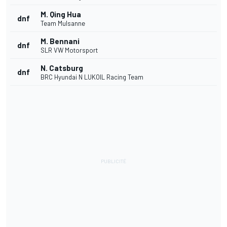
M. Qing Hua
dnf
Team Mulsanne
M. Bennani
dnf
SLR VW Motorsport
N. Catsburg
dnf
BRC Hyundai N LUKOIL Racing Team