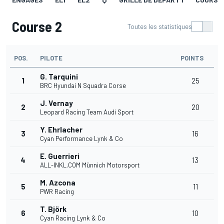
Course 2
Toutes les statistiques
POS.
PILOTE
POINTS
G. Tarquini
1
25
BRC Hyundai N Squadra Corse
J. Vernay
2
20
Leopard Racing Team Audi Sport
Y. Ehrlacher
3
16
Cyan Performance Lynk & Co
E. Guerrieri
4
13
ALL-INKL.COM Münnich Motorsport
M. Azcona
5
11
PWR Racing
T. Björk
6
10
Cyan Racing Lynk & Co