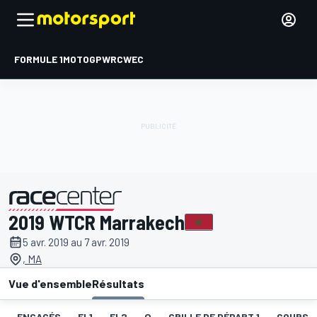
FORMULE 1
MOTOGP
WRC
WEC
2019 WTCR Marrakech
présenté par
5 avr. 2019 au 7 avr. 2019
, MA
Vue d'ensemble
Résultats
ENGAGÉS
EL1
EL2
Q
GRILLE DE DÉPART 1
COURSE 