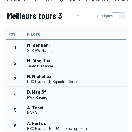
Meilleurs tours 3
Toutes les statistiques
POS.
PILOTE
M. Bennani
1
SLR VW Motorsport
M. Qing Hua
2
Team Mulsanne
N. Michelisz
3
BRC Hyundai N Squadra Corse
D. Haglöf
4
PWR Racing
A. Tassi
5
KCMG
A. Farfus
6
BRC Hyundai N LUKOIL Racing Team