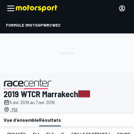
FORMULE 1
MOTOGP
WRC
WEC
2019 WTCR Marrakech
présenté par
5 avr. 2019 au 7 avr. 2019
, MA
Vue d'ensemble
Résultats
ENGAGÉS
EL1
EL2
Q
GRILLE DE DÉPART 1
COURSE 