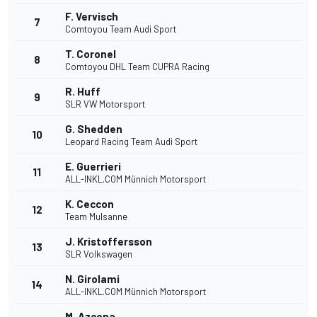
F. Vervisch
7
Comtoyou Team Audi Sport
T. Coronel
8
Comtoyou DHL Team CUPRA Racing
R. Huff
9
SLR VW Motorsport
G. Shedden
10
Leopard Racing Team Audi Sport
E. Guerrieri
11
ALL-INKL.COM Münnich Motorsport
K. Ceccon
12
Team Mulsanne
J. Kristoffersson
13
SLR Volkswagen
N. Girolami
14
ALL-INKL.COM Münnich Motorsport
M. Azcona