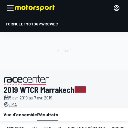
FORMULE 1
MOTOGP
WRC
WEC
2019 WTCR Marrakech
présenté par
5 avr. 2019 au 7 avr. 2019
, MA
Vue d'ensemble
Résultats
ENGAGÉS
EL1
EL2
Q
GRILLE DE DÉPART 1
COURSE 