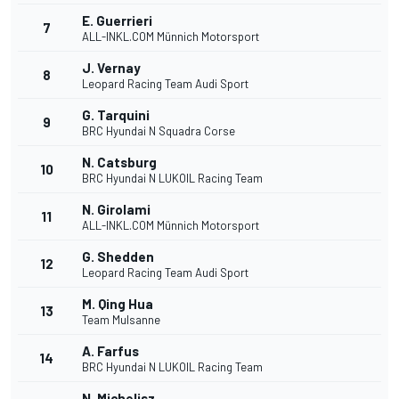
E. Guerrieri
7
ALL-INKL.COM Münnich Motorsport
J. Vernay
8
Leopard Racing Team Audi Sport
G. Tarquini
9
BRC Hyundai N Squadra Corse
N. Catsburg
10
BRC Hyundai N LUKOIL Racing Team
N. Girolami
11
ALL-INKL.COM Münnich Motorsport
G. Shedden
12
Leopard Racing Team Audi Sport
M. Qing Hua
13
Team Mulsanne
A. Farfus
14
BRC Hyundai N LUKOIL Racing Team
N. Michelisz