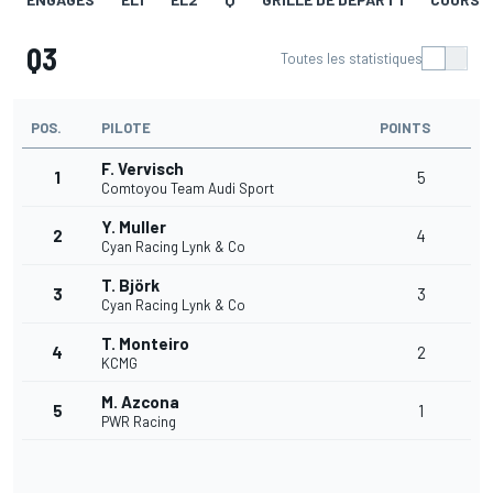
Q3
Toutes les statistiques
POS.
PILOTE
POINTS
F. Vervisch
1
5
Comtoyou Team Audi Sport
Y. Muller
2
4
Cyan Racing Lynk & Co
T. Björk
3
3
Cyan Racing Lynk & Co
T. Monteiro
4
2
KCMG
M. Azcona
5
1
PWR Racing