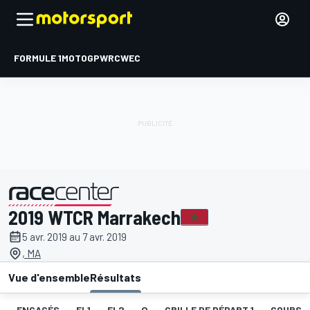
FORMULE 1
MOTOGP
WRC
WEC
2019 WTCR Marrakech
présenté par
5 avr. 2019 au 7 avr. 2019
, MA
Vue d'ensemble
Résultats
ENGAGÉS
EL1
EL2
Q
GRILLE DE DÉPART 1
COURSE 