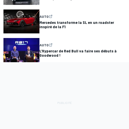
AUTO
Mercedes transforme la SL en un roadster
inspiré de la F1
AUTO
L'Hypercar de Red Bull va faire ses débuts à
Goodwood !