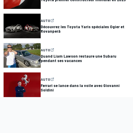
AUTO
Découvrez les Toyota Yaris spéciales Ogier et
Rovanperä
AUTO
Quand Liam Lawson restaure une Subaru
pendant ses vacances
AUTO
Ferrari se lance dans la voile avec Giovanni
Soldini