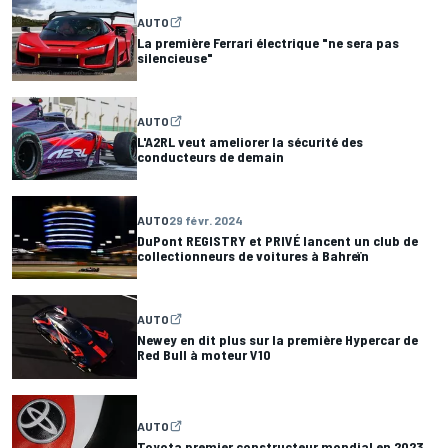
AUTO
La première Ferrari électrique "ne sera pas
silencieuse"
AUTO
L'A2RL veut ameliorer la sécurité des
conducteurs de demain
AUTO
29 févr. 2024
DuPont REGISTRY et PRIVÉ lancent un club de
collectionneurs de voitures à Bahreïn
AUTO
Newey en dit plus sur la première Hypercar de
Red Bull à moteur V10
AUTO
Toyota premier constructeur mondial en 2023