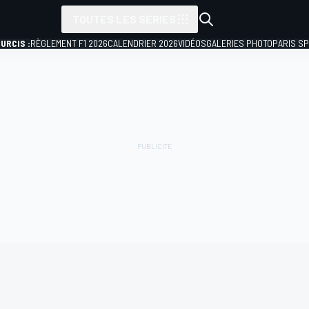
TOUTES LES SÉRIES
URCIS :
RÈGLEMENT F1 2026
CALENDRIER 2026
VIDÉOS
GALERIES PHOTO
PARIS S