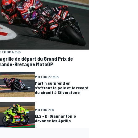
OTOGP
4 min
a grille de départ du Grand Prix de
rande-Bretagne MotoGP
MOTOGP
7 min
Martín surprend en
s'offrant la pole et le record
du circuit à Silverstone !
MOTOGP
1 h
EL2 - Di Giannantonio
devance les Aprilia