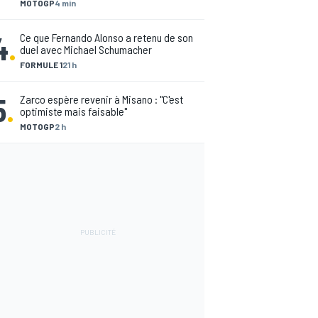
MOTOGP
4 min
4
.
Ce que Fernando Alonso a retenu de son
duel avec Michael Schumacher
FORMULE 1
21 h
5
.
Zarco espère revenir à Misano : "C'est
optimiste mais faisable"
MOTOGP
2 h