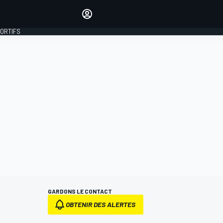
préférés
Donnez votre avis en
commentant les articles
PORTIFS
SE CONNECTER
ÉDITION
FRANCE
GARDONS LE CONTACT
OBTENIR DES ALERTES