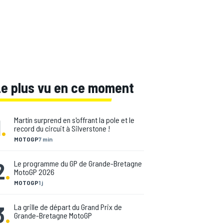
Le plus vu en ce moment
1
.
Martín surprend en s'offrant la pole et le
record du circuit à Silverstone !
MOTOGP
7 min
2
.
Le programme du GP de Grande-Bretagne
MotoGP 2026
MOTOGP
1 j
3
.
La grille de départ du Grand Prix de
Grande-Bretagne MotoGP