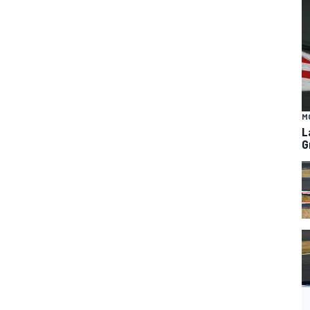
M
L
G