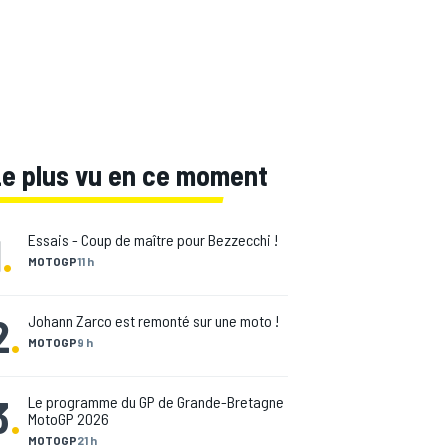
Le plus vu en ce moment
1
.
Essais - Coup de maître pour Bezzecchi !
MOTOGP
11 h
2
.
Johann Zarco est remonté sur une moto !
MOTOGP
9 h
3
.
Le programme du GP de Grande-Bretagne
MotoGP 2026
MOTOGP
21 h