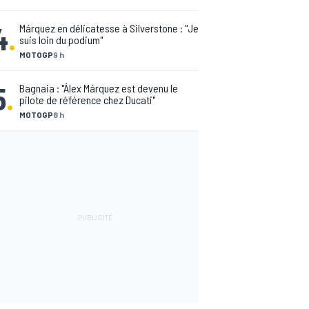
4
.
Márquez en délicatesse à Silverstone : "Je
suis loin du podium"
MOTOGP
9 h
5
.
Bagnaia : "Álex Márquez est devenu le
pilote de référence chez Ducati"
MOTOGP
8 h