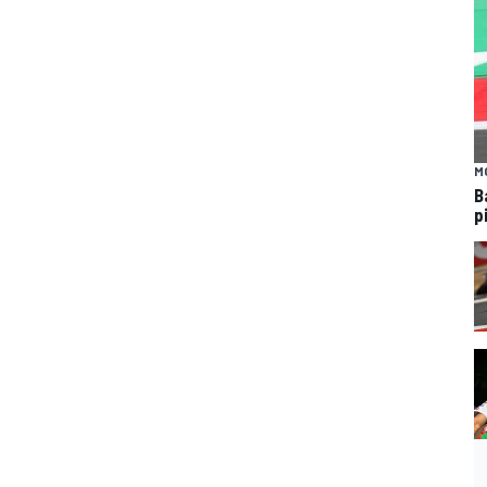
M
B
p