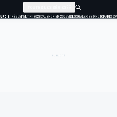
TOUTES LES SÉRIES
URCIS :
RÈGLEMENT F1 2026
CALENDRIER 2026
VIDÉOS
GALERIES PHOTO
PARIS S