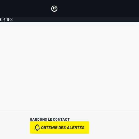
préférés
Donnez votre avis en
commentant les articles
PORTIFS
SE CONNECTER
ÉDITION
FRANCE
GARDONS LE CONTACT
OBTENIR DES ALERTES