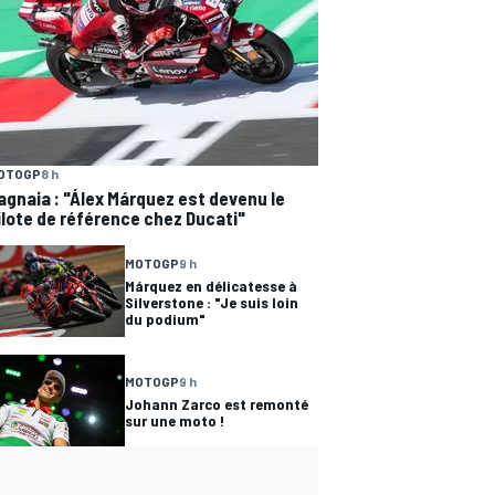
OTOGP
8 h
agnaia : "Álex Márquez est devenu le
ilote de référence chez Ducati"
MOTOGP
9 h
Márquez en délicatesse à
Silverstone : "Je suis loin
du podium"
MOTOGP
9 h
Johann Zarco est remonté
sur une moto !