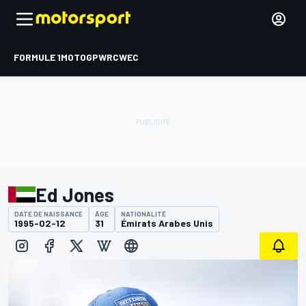
FORMULE 1
MOTOGP
WRC
WEC
Ed Jones
DATE DE NAISSANCE
ÂGE
NATIONALITÉ
1995-02-12
31
Émirats Arabes Unis