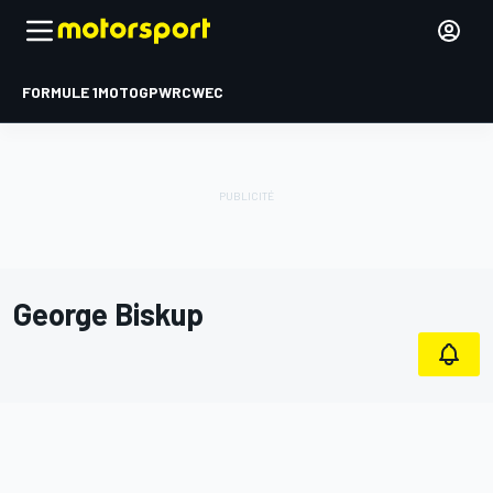
FORMULE 1
MOTOGP
WRC
WEC
George Biskup