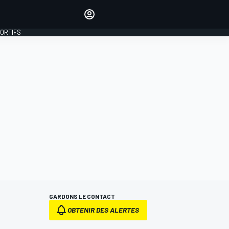
préférés
Donnez votre avis en
commentant les articles
PORTIFS
SE CONNECTER
ÉDITION
FRANCE
GARDONS LE CONTACT
OBTENIR DES ALERTES