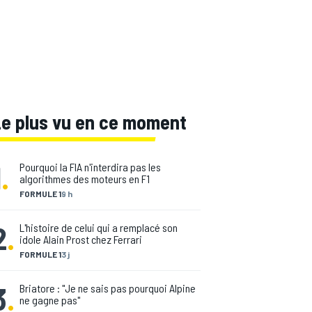
Le plus vu en ce moment
1
.
Pourquoi la FIA n'interdira pas les
algorithmes des moteurs en F1
FORMULE 1
9 h
2
.
L'histoire de celui qui a remplacé son
idole Alain Prost chez Ferrari
FORMULE 1
3 j
3
.
Briatore : "Je ne sais pas pourquoi Alpine
ne gagne pas"