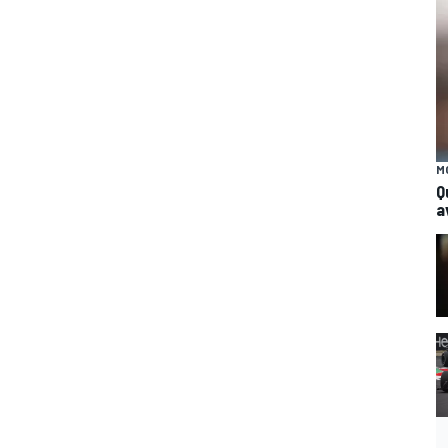
M
Q
a