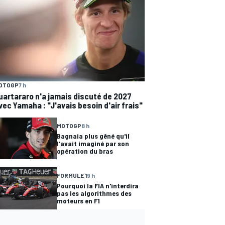
OTOGP
7 h
uartararo n'a jamais discuté de 2027
vec Yamaha : "J'avais besoin d'air frais"
MOTOGP
8 h
Bagnaia plus gêné qu'il
l'avait imaginé par son
opération du bras
FORMULE 1
9 h
Pourquoi la FIA n'interdira
pas les algorithmes des
moteurs en F1