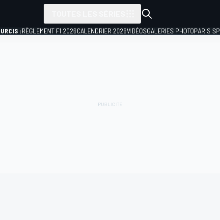
TOUTES LES SÉRIES
URCIS :
RÈGLEMENT F1 2026
CALENDRIER 2026
VIDÉOS
GALERIES PHOTO
PARIS S