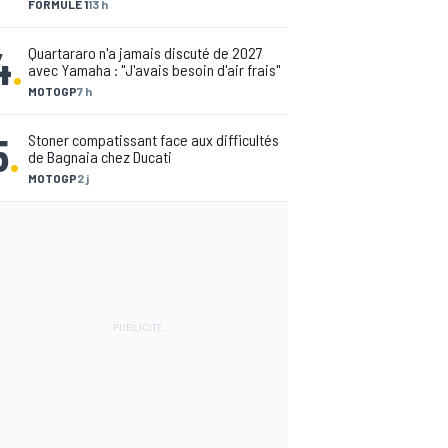
FORMULE 1
13 h
4
.
Quartararo n'a jamais discuté de 2027
avec Yamaha : "J'avais besoin d'air frais"
MOTOGP
7 h
5
.
Stoner compatissant face aux difficultés
de Bagnaia chez Ducati
MOTOGP
2 j