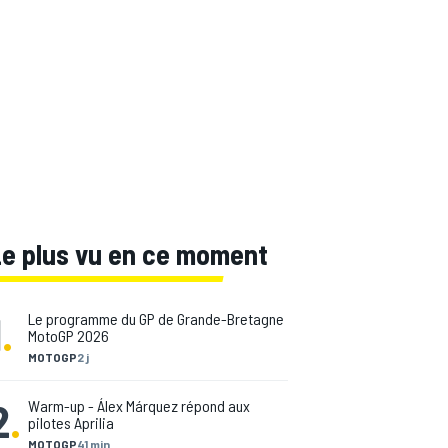
Le plus vu en ce moment
1
.
Le programme du GP de Grande-Bretagne
MotoGP 2026
MOTOGP
2 j
2
.
Warm-up - Álex Márquez répond aux
pilotes Aprilia
MOTOGP
41 min