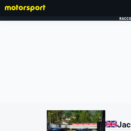
RACCO
FORMULE 1
Jac