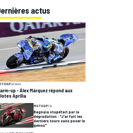
Dernières actus
OTOGP
41 min
arm-up - Álex Márquez répond aux
ilotes Aprilia
MOTOGP
1 h
Bagnaia stupéfait par la
dégradation : "J'ai fait les
derniers tours sans poser le
genou"