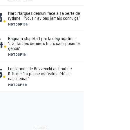
3
.
Marc Márquez démuni face à sa perte de
rythme : "Nous n'avions jamais connu ça"
MOTOGP
15 h
4
.
Bagnaia stupéfait par la dégradation :
"J'ai fait les derniers tours sans poser le
genou"
MOTOGP
1 h
5
.
Les larmes de Bezzecchi au bout de
l'effort : "La pause estivale a été un
cauchemar"
MOTOGP
3 h