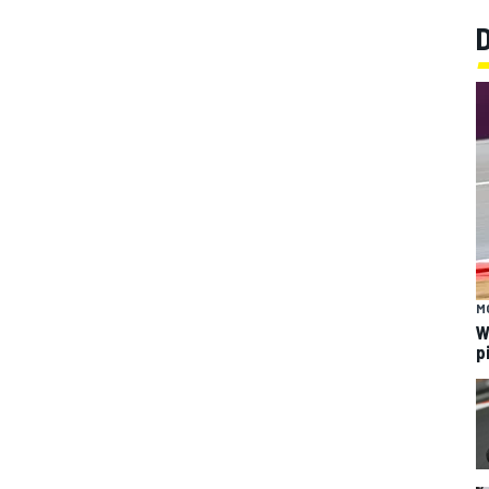
M
W
p