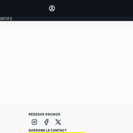
préférés
Donnez votre avis en
commentant les articles
PORTIFS
SE CONNECTER
ÉDITION
FRANCE
RÉSEAUX SOCIAUX
GARDONS LE CONTACT