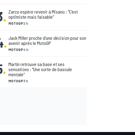
3
.
Zarco espère revenir à Misano : "C'est
optimiste mais faisable"
MOTOGP
2 h
4
.
Jack Miller proche d'une décision pour son
avenir après le MotoGP
MOTOGP
4 h
5
.
Martín retrouve sa base et ses
sensations : "Une sorte de bascule
mentale"
MOTOGP
3 h