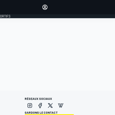
préférés
Donnez votre avis en
commentant les articles
PORTIFS
SE CONNECTER
ÉDITION
FRANCE
RÉSEAUX SOCIAUX
GARDONS LE CONTACT