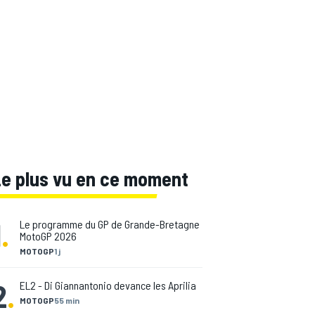
Le plus vu en ce moment
1
.
Le programme du GP de Grande-Bretagne
MotoGP 2026
MOTOGP
1 j
2
.
EL2 - Di Giannantonio devance les Aprilia
MOTOGP
55 min