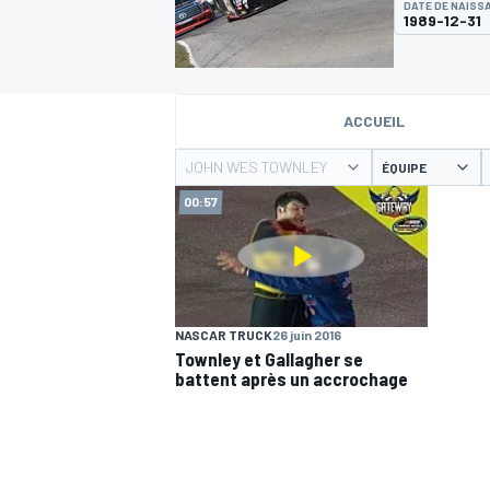
DATE DE NAISS
1989-12-31
ACCUEIL
JOHN WES TOWNLEY
MOTOGP
ÉQUIPE
00:57
NASCAR TRUCK
26 juin 2016
Townley et Gallagher se
battent après un accrochage