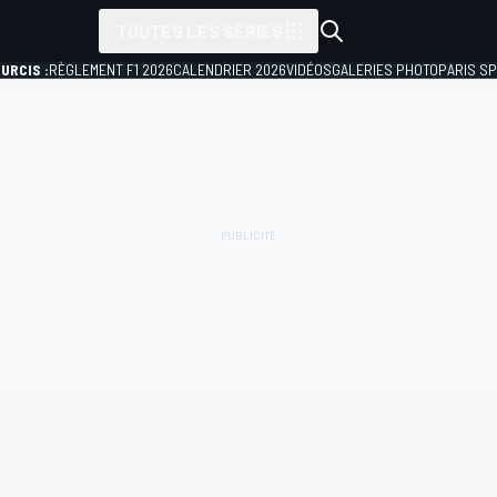
TOUTES LES SÉRIES
URCIS :
RÈGLEMENT F1 2026
CALENDRIER 2026
VIDÉOS
GALERIES PHOTO
PARIS S