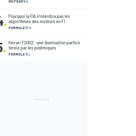
MOTOGP
8 h
4
.
Pourquoi la FIA n'interdira pas les
algorithmes des moteurs en F1
FORMULE 1
7 h
5
.
Ferrari F2002 : une domination parfois
ternie par les polémiques
FORMULE 1
1 j