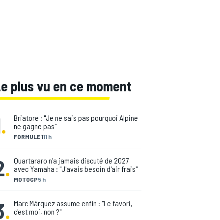
Le plus vu en ce moment
1
.
Briatore : "Je ne sais pas pourquoi Alpine
ne gagne pas"
FORMULE 1
11 h
2
.
Quartararo n'a jamais discuté de 2027
avec Yamaha : "J'avais besoin d'air frais"
MOTOGP
5 h
3
.
Marc Márquez assume enfin : "Le favori,
c'est moi, non ?"