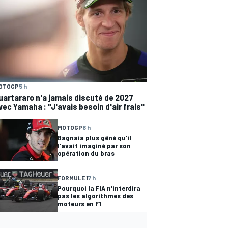
OTOGP
5 h
uartararo n'a jamais discuté de 2027
vec Yamaha : "J'avais besoin d'air frais"
MOTOGP
6 h
Bagnaia plus gêné qu'il
l'avait imaginé par son
opération du bras
FORMULE 1
7 h
Pourquoi la FIA n'interdira
pas les algorithmes des
moteurs en F1