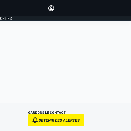
préférés
Donnez votre avis en
commentant les articles
PORTIFS
SE CONNECTER
ÉDITION
FRANCE
GARDONS LE CONTACT
OBTENIR DES ALERTES