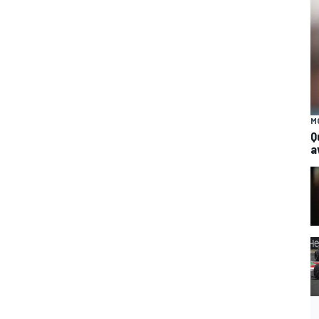
M
Q
a