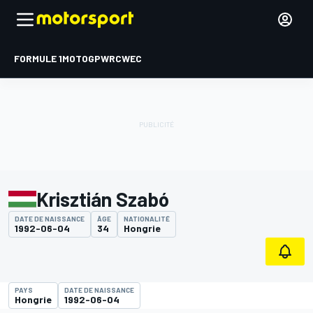
FORMULE 1
MOTOGP
WRC
WEC
Krisztián Szabó
DATE DE NAISSANCE
ÂGE
NATIONALITÉ
1992-06-04
34
Hongrie
PAYS
DATE DE NAISSANCE
Hongrie
1992-06-04