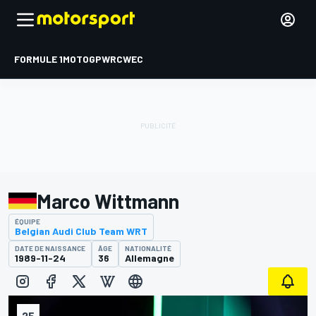
FORMULE 1
MOTOGP
WRC
WEC
Marco Wittmann
ÉQUIPE
Belgian Audi Club Team WRT
DATE DE NAISSANCE
ÂGE
NATIONALITÉ
1989-11-24
36
Allemagne
25