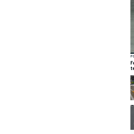
F
F
t