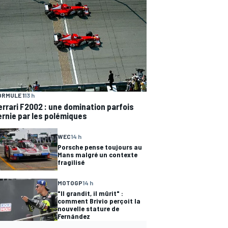
ORMULE 1
13 h
errari F2002 : une domination parfois
ernie par les polémiques
WEC
14 h
Porsche pense toujours au
Mans malgré un contexte
fragilisé
MOTOGP
14 h
"Il grandit, il mûrit" :
comment Brivio perçoit la
nouvelle stature de
Fernández