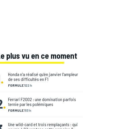
Le plus vu en ce moment
1
.
Honda n'a réalisé qu'en janvier l'ampleur
de ses difficultés en F1
FORMULE 1
22 h
2
.
Ferrari F2002 : une domination parfois
ternie par les polémiques
FORMULE 1
13 h
3
.
Une wild-card et trois remplaçants : qui