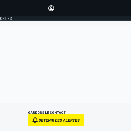
préférés
Donnez votre avis en
commentant les articles
PORTIFS
SE CONNECTER
ÉDITION
FRANCE
GARDONS LE CONTACT
OBTENIR DES ALERTES