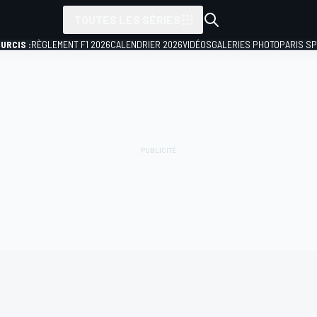
TOUTES LES SÉRIES
URCIS :
RÈGLEMENT F1 2026
CALENDRIER 2026
VIDÉOS
GALERIES PHOTO
PARIS S