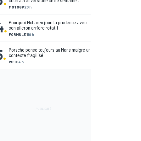
courra à Silverstone cette semaine ?
MOTOGP
20 h
4
.
Pourquoi McLaren joue la prudence avec
son aileron arrière rotatif
FORMULE 1
19 h
5
.
Porsche pense toujours au Mans malgré un
contexte fragilisé
WEC
14 h