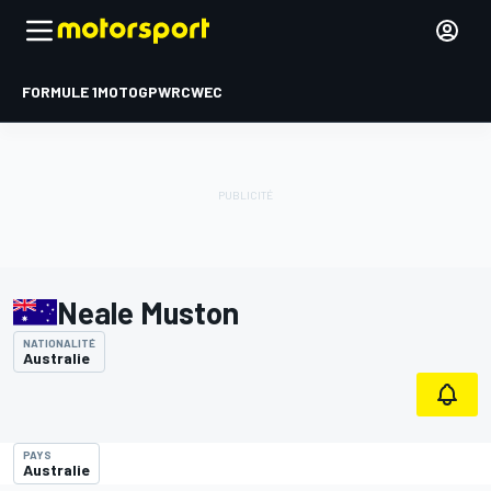
FORMULE 1
MOTOGP
WRC
WEC
Neale Muston
NATIONALITÉ
Australie
PAYS
Australie