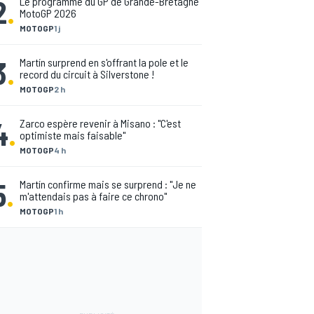
2
.
Le programme du GP de Grande-Bretagne
MotoGP 2026
MOTOGP
1 j
3
.
Martín surprend en s'offrant la pole et le
record du circuit à Silverstone !
MOTOGP
2 h
4
.
Zarco espère revenir à Misano : "C'est
optimiste mais faisable"
MOTOGP
4 h
5
.
Martín confirme mais se surprend : "Je ne
m'attendais pas à faire ce chrono"
MOTOGP
1 h