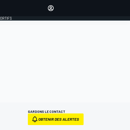
préférés
Donnez votre avis en
commentant les articles
PORTIFS
SE CONNECTER
ÉDITION
FRANCE
GARDONS LE CONTACT
OBTENIR DES ALERTES