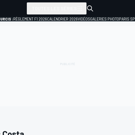
TOUTES LES SÉRIES
URCIS :
RÈGLEMENT F1 2026
CALENDRIER 2026
VIDÉOS
GALERIES PHOTO
PARIS S
s Costa