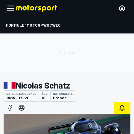
FORMULE 1
MOTOGP
WRC
WEC
Nicolas Schatz
DATE DE NAISSANCE
ÂGE
NATIONALITÉ
1985-07-20
41
France