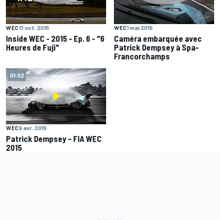
WEC
17 oct. 2015
WEC
1 mai 2015
Inside WEC - 2015 - Ep. 6 - "6
Caméra embarquée avec
Heures de Fuji"
Patrick Dempsey à Spa-
Francorchamps
01:02
WEC
9 avr. 2015
Patrick Dempsey – FIA WEC
2015