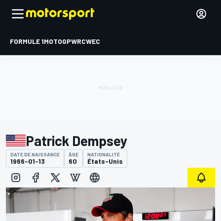
FORMULE 1
MOTOGP
WRC
WEC
Patrick Dempsey
DATE DE NAISSANCE
ÂGE
NATIONALITÉ
1966-01-13
60
États-Unis