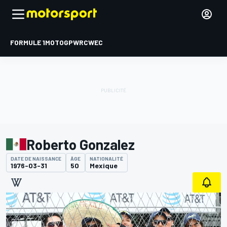
FORMULE 1
MOTOGP
WRC
WEC
Roberto Gonzalez
DATE DE NAISSANCE
ÂGE
NATIONALITÉ
1976-03-31
50
Mexique