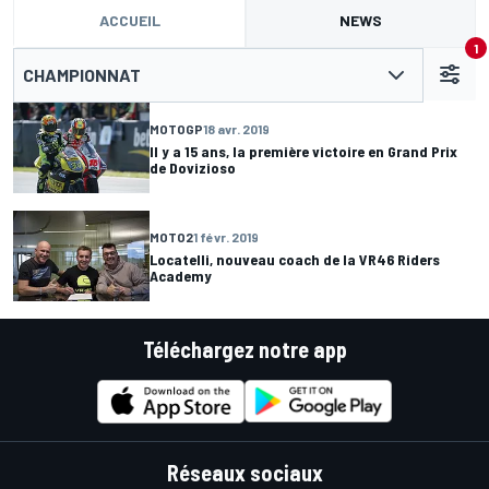
ACCUEIL
NEWS
1
CHAMPIONNAT
MOTOGP
18 avr. 2019
Il y a 15 ans, la première victoire en Grand Prix
de Dovizioso
MOTO2
1 févr. 2019
Locatelli, nouveau coach de la VR46 Riders
Academy
Téléchargez notre app
Réseaux sociaux