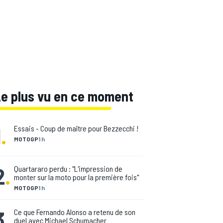
Le plus vu en ce moment
1
.
Essais - Coup de maître pour Bezzecchi !
MOTOGP
1 h
2
.
Quartararo perdu : "L'impression de
monter sur la moto pour la première fois"
MOTOGP
1 h
3
.
Ce que Fernando Alonso a retenu de son
duel avec Michael Schumacher