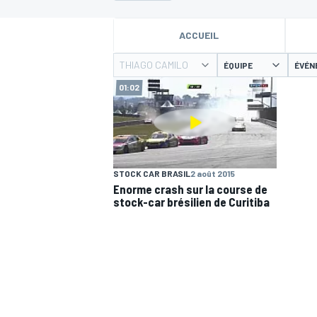
ACCUEIL
THIAGO CAMILO
ÉQUIPE
ÉVÉN
01:02
MOTOGP
STOCK CAR BRASIL
2 août 2015
Enorme crash sur la course de
stock-car brésilien de Curitiba