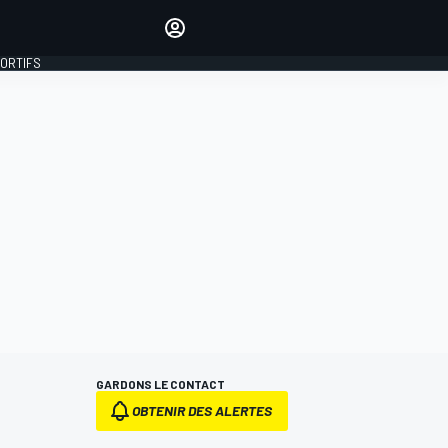
préférés
Donnez votre avis en
commentant les articles
PORTIFS
SE CONNECTER
ÉDITION
FRANCE
GARDONS LE CONTACT
OBTENIR DES ALERTES