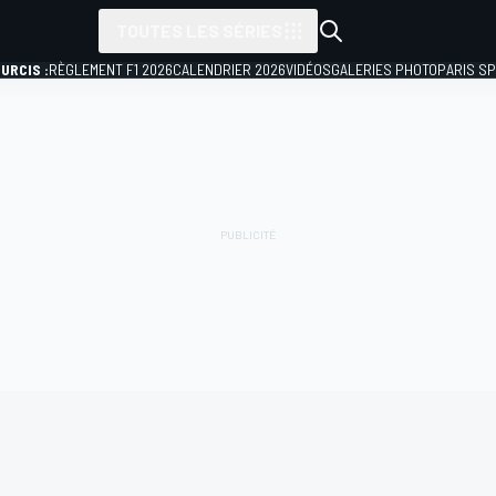
TOUTES LES SÉRIES
URCIS :
RÈGLEMENT F1 2026
CALENDRIER 2026
VIDÉOS
GALERIES PHOTO
PARIS S