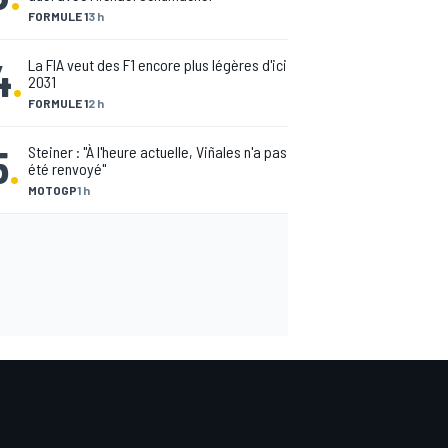
FORMULE 1
3 h
4
.
La FIA veut des F1 encore plus légères d'ici
2031
FORMULE 1
2 h
5
.
Steiner : "À l'heure actuelle, Viñales n'a pas
été renvoyé"
MOTOGP
1 h