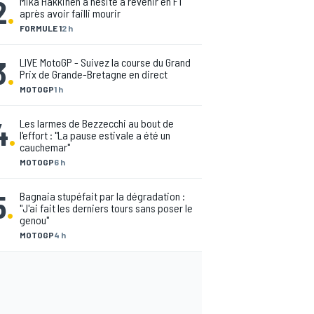
2
.
Mika Häkkinen a hésité à revenir en F1
après avoir failli mourir
FORMULE 1
2 h
3
.
LIVE MotoGP - Suivez la course du Grand
Prix de Grande-Bretagne en direct
MOTOGP
1 h
4
.
Les larmes de Bezzecchi au bout de
l'effort : "La pause estivale a été un
cauchemar"
MOTOGP
6 h
5
.
Bagnaia stupéfait par la dégradation :
"J'ai fait les derniers tours sans poser le
genou"
MOTOGP
4 h