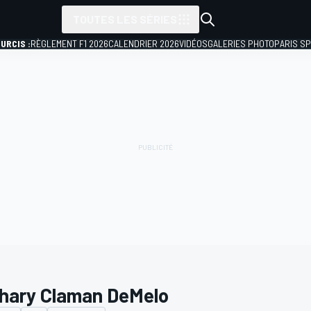
TOUTES LES SÉRIES
URCIS :
RÈGLEMENT F1 2026
CALENDRIER 2026
VIDÉOS
GALERIES PHOTO
PARIS S
hary Claman DeMelo