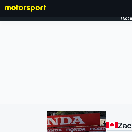
RACCO
FORMULE 1
Zac