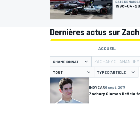
DATE DE NAISS
1998-04-2
Dernières actus sur Zac
MOTOGP
ACCUEIL
ZACHARY CLAMAN DEM
CHAMPIONNAT
TYPE D'ARTICLE
INDYCAR
6 sept. 2017
Zachary Claman DeMelo f