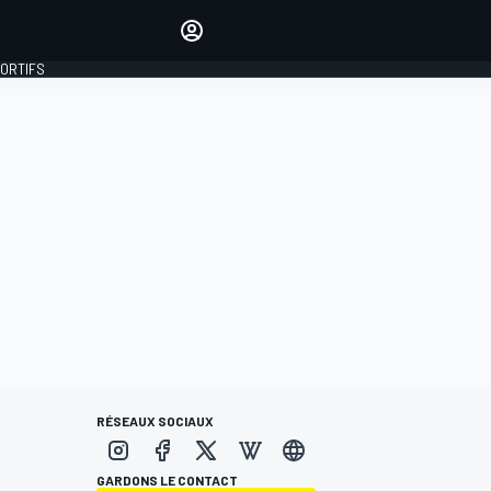
préférés
Donnez votre avis en
commentant les articles
PORTIFS
SE CONNECTER
ÉDITION
FRANCE
RÉSEAUX SOCIAUX
GARDONS LE CONTACT