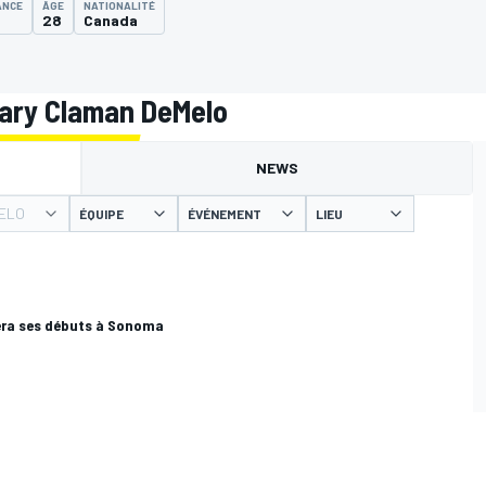
ANCE
ÂGE
NATIONALITÉ
0
28
Canada
hary Claman DeMelo
NEWS
ELO
ÉQUIPE
ÉVÉNEMENT
LIEU
era ses débuts à Sonoma