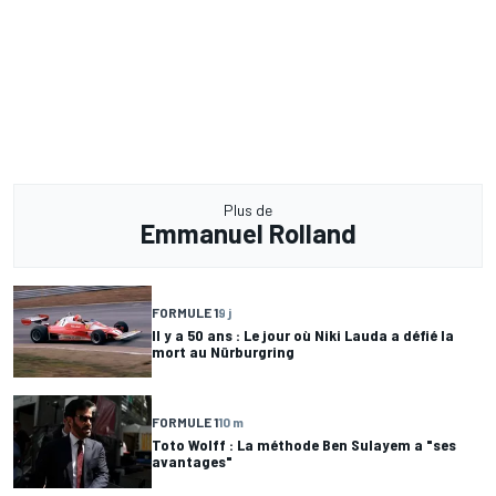
Plus de
Emmanuel Rolland
FORMULE 1
9 j
Il y a 50 ans : Le jour où Niki Lauda a défié la
mort au Nürburgring
FORMULE 1
10 m
Toto Wolff : La méthode Ben Sulayem a "ses
avantages"