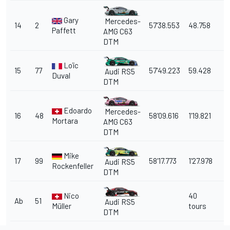
Gary
Mercedes-
14
2
57'38.553
48.758
Paffett
AMG C63
DTM
Loïc
15
77
57'49.223
59.428
Audi RS5
Duval
DTM
Edoardo
Mercedes-
16
48
58'09.616
1'19.821
Mortara
AMG C63
DTM
Mike
17
99
58'17.773
1'27.978
Audi RS5
Rockenfeller
DTM
Nico
40
Ab
51
Audi RS5
Müller
tours
DTM