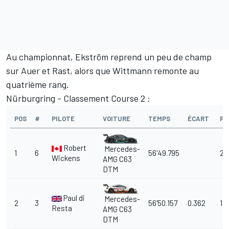
Au championnat, Ekström reprend un peu de champ
sur Auer et Rast, alors que Wittmann remonte au
quatrième rang.
Nürburgring - Classement Course 2 :
POS
#
PILOTE
VOITURE
TEMPS
ÉCART
PO
Robert
Mercedes-
1
6
56'49.795
25
Wickens
AMG C63
DTM
Paul di
Mercedes-
2
3
56'50.157
0.362
18
Resta
AMG C63
DTM