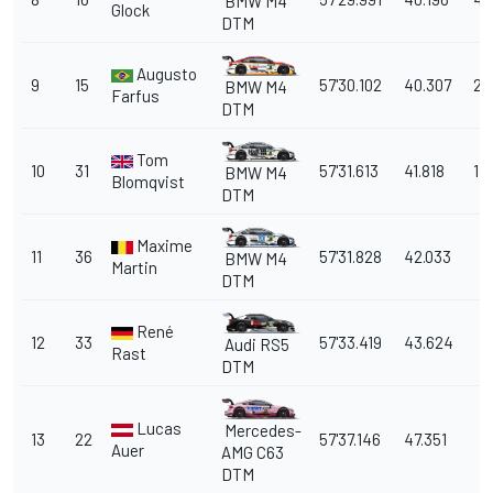
BMW M4
Glock
DTM
Augusto
9
15
57'30.102
40.307
2
BMW M4
Farfus
DTM
Tom
10
31
57'31.613
41.818
1
BMW M4
Blomqvist
DTM
Maxime
11
36
57'31.828
42.033
BMW M4
Martin
DTM
René
12
33
57'33.419
43.624
Audi RS5
Rast
DTM
Lucas
Mercedes-
13
22
57'37.146
47.351
Auer
AMG C63
DTM