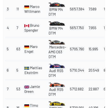
Marco
3
11
56'57.384
7.589
15
BMW M4
Wittmann
DTM
Bruno
4
7
56'57.750
7.955
12
BMW M4
Spengler
DTM
Maro
Mercedes-
5
63
57'05.790
15.995
10
Engel
AMG C63
DTM
Mattias
6
5
57'10.344
20.549
8
Audi RS5
Ekström
DTM
Jamie
7
53
57'12.682
22.887
6
Audi RS5
Green
DTM
Timo
8
16
57'29.991
40.196
4