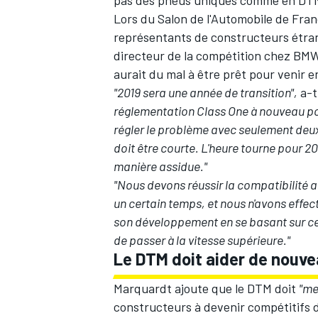
pas des pneus uniques comme en DT
Lors du Salon de l'Automobile de Fran
représentants de constructeurs étrang
directeur de la compétition chez BM
aurait du mal à être prêt pour venir 
"2019 sera une année de transition",
a-t
réglementation Class One à nouveau pou
régler le problème avec seulement deu
doit être courte. L'heure tourne pour 
manière assidue."
"Nous devons réussir la compatibilité 
un certain temps, et nous n'avons eff
son développement en se basant sur cel
de passer à la vitesse supérieure."
Le DTM doit aider de nouv
Marquardt ajoute que le DTM doit
"me
constructeurs à devenir compétitifs d