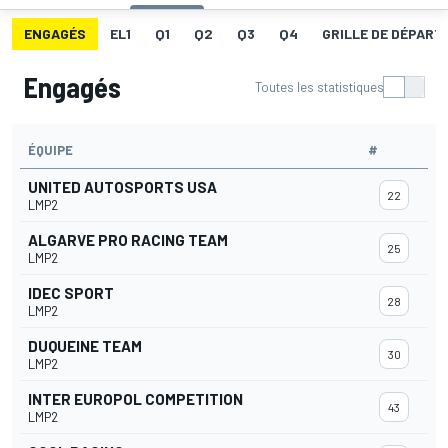
ENGAGÉS
EL1
Q1
Q2
Q3
Q4
GRILLE DE DÉPART 
Engagés
Toutes les statistiques
ÉQUIPE
#
UNITED AUTOSPORTS USA
22
LMP2
ALGARVE PRO RACING TEAM
25
LMP2
IDEC SPORT
28
LMP2
DUQUEINE TEAM
30
LMP2
INTER EUROPOL COMPETITION
43
LMP2