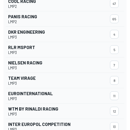
COOL RACING
47
LMP2
PANIS RACING
65
LMP2
DKR ENGINEERING
4
LMP3
RLR MSPORT
5
LMP3
NIELSEN RACING
7
LMP3
TEAM VIRAGE
8
LMP3
EUROINTERNATIONAL
11
LMP3
WTM BY RINALDI RACING
12
LMP3
INTER EUROPOL COMPETITION
13
LMP3