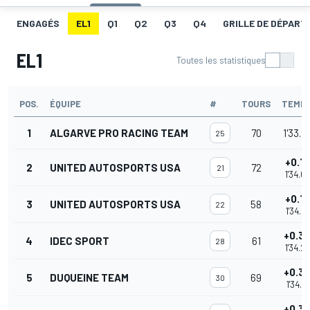
ENGAGÉS
EL1
Q1
Q2
Q3
Q4
GRILLE DE DÉPART 
EL1
Toutes les statistiques
POS.
ÉQUIPE
#
TOURS
TEMP
1
ALGARVE PRO RACING TEAM
70
1'33.8
25
+0.1
2
UNITED AUTOSPORTS USA
72
21
1'34.0
+0.1
3
UNITED AUTOSPORTS USA
58
22
1'34.0
+0.3
4
IDEC SPORT
61
28
1'34.2
+0.3
5
DUQUEINE TEAM
69
30
1'34.2
+0.3