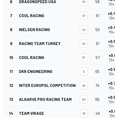
6
DRAGONSPEED USA
58
81
1'34.2
+0.4
7
COOL RACING
61
47
1'34.3
+0.4
8
NIELSEN RACING
50
24
1'34.3
+0.5
9
RACING TEAM TURKEY
61
34
1'34.4
+0.6
10
COOL RACING
57
37
1'34.5
+0.6
11
DKR ENGINEERING
65
3
1'34.5
+0.7
12
INTER EUROPOL COMPETITION
74
43
1'34.6
+0.8
13
ALGARVE PRO RACING TEAM
66
20
1'34.7
+0.9
14
TEAM VIRAGE
49
19
1'34.81