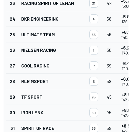
+5.7
23
RACING SPIRIT OF LEMAN
48
31
1'39.6
+5.9
24
DKR ENGINEERING
56
4
1'39.8
+6.14
25
ULTIMATE TEAM
56
35
1'40.0
+6.2
26
NIELSEN RACING
30
7
1'40.1
+6.4
27
COOL RACING
39
17
1'40.3
+6.6
28
RLR MSPORT
58
5
1'40.5
+8.51
29
TF SPORT
45
95
1'42.4
+8.51
30
IRON LYNX
75
60
1'42.4
+8.5
31
SPIRIT OF RACE
59
55
1'42.4