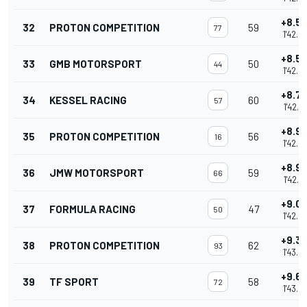
+8.5
32
PROTON COMPETITION
59
77
1'42.4
+8.5
33
GMB MOTORSPORT
50
44
1'42.4
+8.7
34
KESSEL RACING
60
57
1'42.6
+8.9
35
PROTON COMPETITION
56
16
1'42.8
+8.9
36
JMW MOTORSPORT
59
66
1'42.8
+9.0
37
FORMULA RACING
47
50
1'42.9
+9.3
38
PROTON COMPETITION
62
93
1'43.2
+9.6
39
TF SPORT
58
72
1'43.5