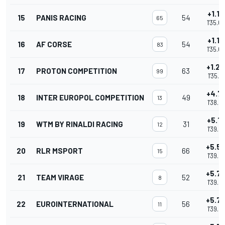
+1.1
15
PANIS RACING
54
65
1'35.0
+1.1
16
AF CORSE
54
83
1'35.0
+1.2
17
PROTON COMPETITION
63
99
1'35.1
+4.7
18
INTER EUROPOL COMPETITION
49
13
1'38.6
+5.1
19
WTM BY RINALDI RACING
31
12
1'39.0
+5.5
20
RLR MSPORT
66
15
1'39.4
+5.7
21
TEAM VIRAGE
52
8
1'39.6
+5.7
22
EUROINTERNATIONAL
56
11
1'39.6