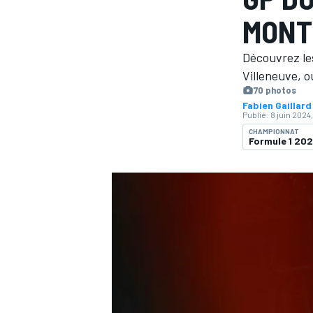
MONT
Découvrez les
Villeneuve, o
70 photos
Fabien Gaillard
MOTOGP
Publié:
8 juin 2024,
CHAMPIONNAT
Formule 1 20