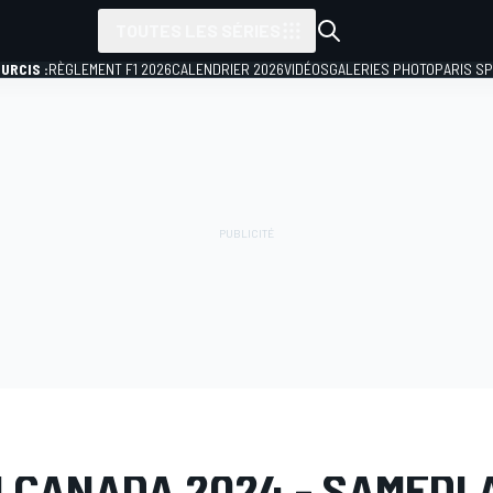
TOUTES LES SÉRIES
URCIS :
RÈGLEMENT F1 2026
CALENDRIER 2026
VIDÉOS
GALERIES PHOTO
PARIS S
PHOTO
Formule 1
GP du Canada
 CANADA 2024 - SAMEDI 