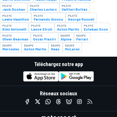
PILOTE
PILOTE
PILOTE
Jack Doohan
Charles Leclerc
Valtteri Bottas
PILOTE
PILOTE
PILOTE
Lewis Hamilton
Fernando Alonso
George Russell
PILOTE
PILOTE
PILOTE
PILOTE
Kimi Antonelli
Lance Stroll
Aston Martin
Esteban Ocon
PILOTE
PILOTE
ÉQUIPE
ÉQUIPE
Oliver Bearman
Oscar Piastri
Alpine
Ferrari
ÉQUIPE
ÉQUIPE
ÉQUIPE
ÉQUIPE
Mercedes
Aston Martin
Haas
McLaren
Téléchargez notre app
Réseaux sociaux