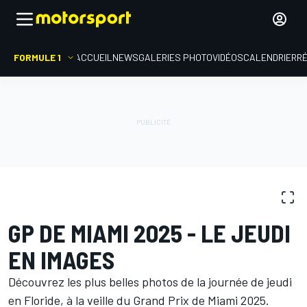
FORMULE 1
ACCUEIL
NEWS
GALERIES PHOTO
VIDÉOS
CALENDRIER
R
GALERIES PHOTO
Formule 1
GP de Miami
GP DE MIAMI 2025 - LE JEUDI
EN IMAGES
Découvrez les plus belles photos de la journée de jeudi
en Floride, à la veille du Grand Prix de Miami 2025.