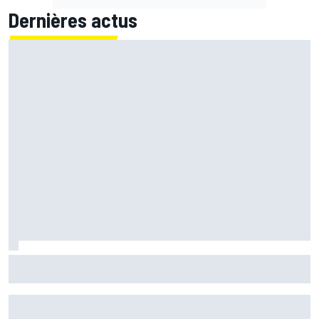
Dernières actus
Acosta et ses chances de victoire à Silverstone : "Il
faudrait un miracle !"