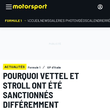
FORMULE 1
ACCUEIL
NEWS
GALERIES PHOTO
VIDÉOS
CALENDRIER
R
ACTUALITÉS
Formule 1
GP d'Italie
POURQUOI VETTEL ET
STROLL ONT ÉTÉ
SANCTIONNÉS
DIFFÉREMMENT