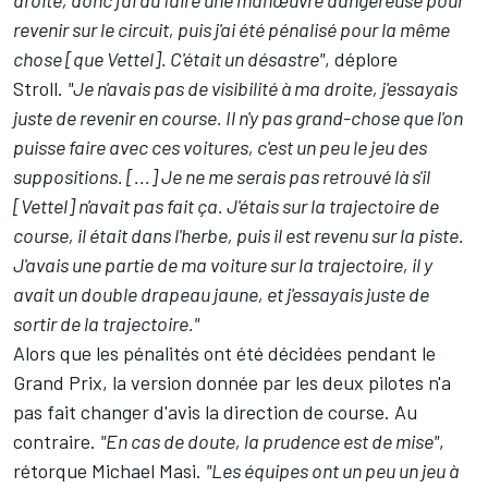
droite, donc j'ai dû faire une manœuvre dangereuse pour
revenir sur le circuit, puis j'ai été pénalisé pour la même
chose [que Vettel]. C'était un désastre"
, déplore
Stroll.
"Je n'avais pas de visibilité à ma droite, j'essayais
juste de revenir en course. Il n'y pas grand-chose que l'on
puisse faire avec ces voitures, c'est un peu le jeu des
suppositions. [...]
Je ne me serais pas retrouvé là s'il
[Vettel] n'avait pas fait ça. J'étais sur la trajectoire de
course, il était dans l'herbe, puis il est revenu sur la piste.
J'avais une partie de ma voiture sur la trajectoire, il y
avait un double drapeau jaune, et j'essayais juste de
sortir de la trajectoire."
Alors que les pénalités ont été décidées pendant le
Grand Prix, la version donnée par les deux pilotes n'a
pas fait changer d'avis la direction de course. Au
contraire.
"En cas de doute, la prudence est de mise"
,
rétorque Michael Masi.
"Les équipes ont un peu un jeu à