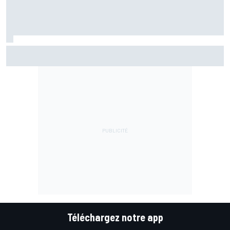
Luca Marini attend une annonce sur son avenir dès ce
week-end
Téléchargez notre app