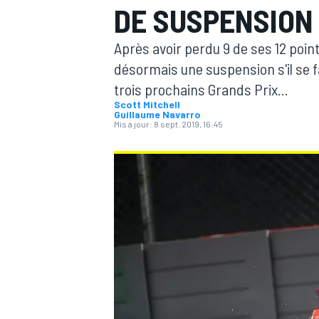
DE SUSPENSION 
Après avoir perdu 9 de ses 12 poin
désormais une suspension s'il se f
trois prochains Grands Prix...
Scott Mitchell
MOTOGP
Guillaume Navarro
Mis à jour:
8 sept. 2019, 16:45