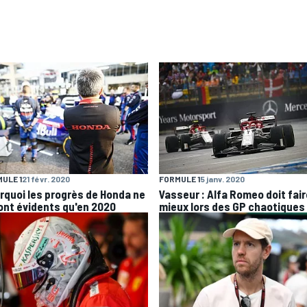
ULE 1
21 févr. 2020
FORMULE 1
5 janv. 2020
rquoi les progrès de Honda ne
Vasseur : Alfa Romeo doit fair
ont évidents qu'en 2020
mieux lors des GP chaotiques