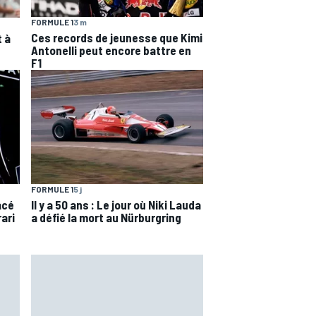
FORMULE 1
3 m
Ces records de jeunesse que Kimi
t à
Antonelli peut encore battre en
F1
FORMULE 1
5 j
acé
Il y a 50 ans : Le jour où Niki Lauda
rari
a défié la mort au Nürburgring