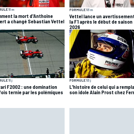
ULE 1
1 m
FORMULE 1
3 m
ment la mort d'Anthoine
Vettel lance un avertissemen
ert a changé Sebastian Vettel
la F1 après le début de saison
2026
ULE 1
1 j
FORMULE 1
3 j
rari F2002 : une domination
L'histoire de celui qui a rempl
fois ternie par les polémiques
son idole Alain Prost chez Fer