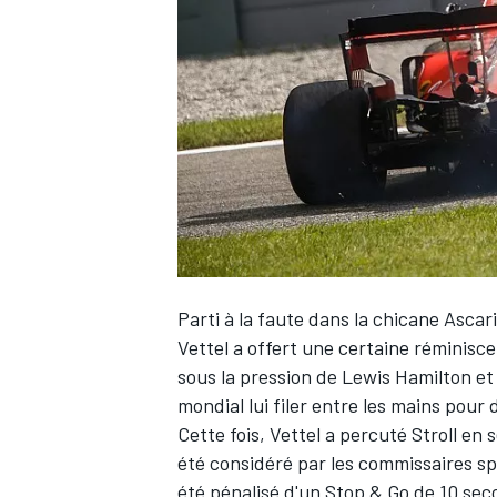
WRC
Parti à la faute dans la chicane Ascari
Vettel a offert une certaine réminiscen
sous la pression de Lewis Hamilton et 
WEC
mondial lui filer entre les mains pour 
Cette fois, Vettel a percuté Stroll en 
été considéré par les commissaires s
été pénalisé d'un Stop & Go de 10 sec