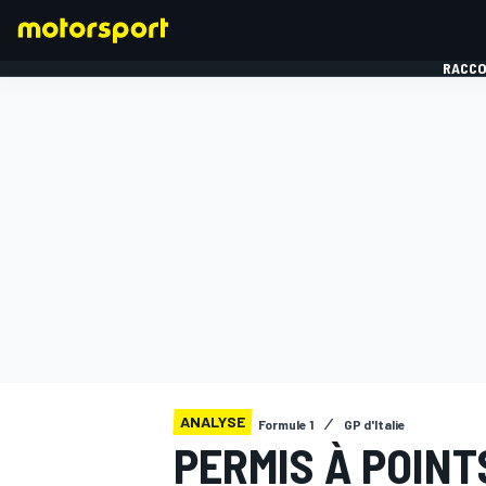
RACCO
FORMULE 1
ANALYSE
Formule 1
GP d'Italie
PERMIS À POINT