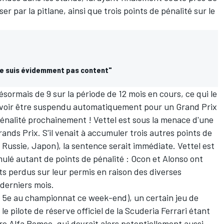
er par la pitlane, ainsi que trois points de pénalité sur le
ne suis évidemment pas content"
sormais de 9 sur la période de 12 mois en cours, ce qui le
pouvoir être suspendu automatiquement pour un Grand Prix
 pénalité prochainement ! Vettel est sous la menace d'une
ands Prix. S'il venait à accumuler trois autres points de
 Russie, Japon), la sentence serait immédiate. Vettel est
umulé autant de points de pénalité : Ocon et Alonso ont
ts perdus sur leur permis en raison des diverses
derniers mois.
 5e au championnat
ce week-end), un certain jeu de
le pilote de réserve officiel de la Scuderia Ferrari étant
aire Alfa Romeo, qui devrait alors potentiellement aussi